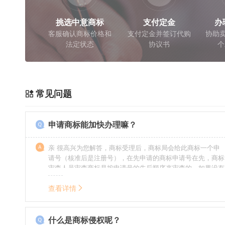
挑选中意商标
支付定金
办
客服确认商标价格和
支付定金并签订代购
协助卖
法定状态
协议书
个
常见问题
申请商标能加快办理嘛？
亲 很高兴为您解答，商标受理后，商标局会给此商标一个申
请号（核准后是注册号），在先申请的商标申请号在先，商标
审查人员审查商标是按申请号的先后顺序来审查的，如果没有
特殊情况（受理案件需要，被异议等），不会延迟也不会提
前。
查看详情
什么是商标侵权呢？