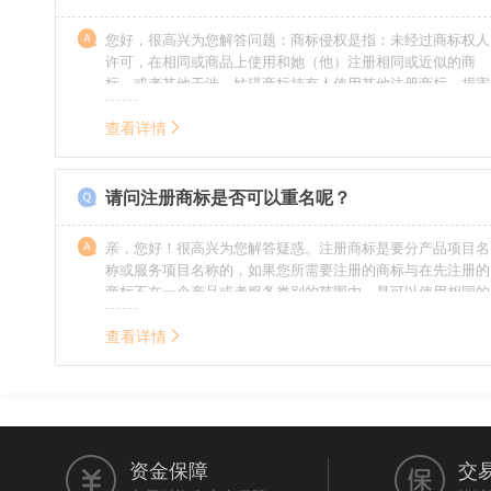
您好，很高兴为您解答问题：商标侵权是指：未经过商标权人
许可，在相同或商品上使用和她（他）注册相同或近似的商
标，或者其他干涉、妨碍商标持有人使用其他注册商标，损害
商标持有人合法权益的其他行为。侵权的人通常需要承担侵权
的责任，明知侵权的行为的人要承担赔偿的责任。情节严重
查看详情
的，还要承担刑事责任。希望我的回答对您有所帮助。
请问注册商标是否可以重名呢？
亲，您好！很高兴为您解答疑惑。注册商标是要分产品项目名
称或服务项目名称的，如果您所需要注册的商标与在先注册的
商标不在一个产品或者服务类别的范围内，是可以使用相同的
名称的。希望我的回答能帮到您。
查看详情
资金保障
交