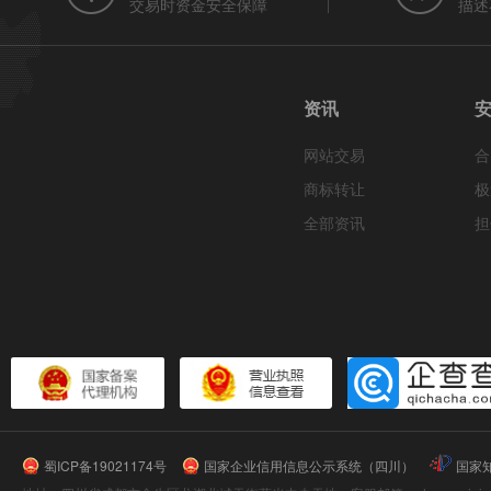
交易时资金安全保障
描述
资讯
网站交易
合
商标转让
极
全部资讯
担
蜀ICP备19021174号
国家企业信用信息公示系统（四川）
国家