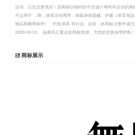
运动，让生活更美好！该商标以独特的中文设计将时尚运动的风
可运用于 ，棋，体育活动用球，锻炼身体器械，护膝（体育用
物品和糖果除外），钓鱼用具 等行业。目前，此商标注册申请
2029-06-20。 创易鸟汇聚众多商标资源，为您的交易保驾护航
商标展示