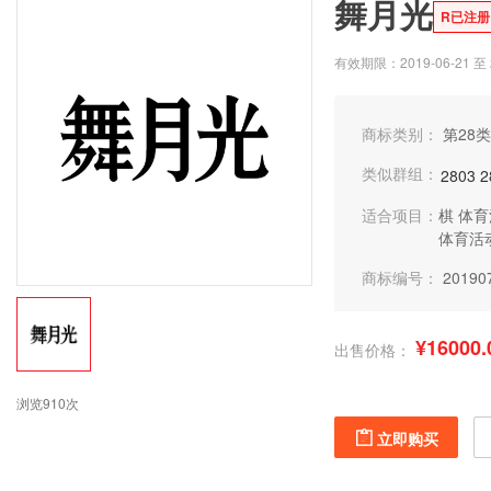
舞月光
R已注册
有效期限：2019-06-21 至 2
商标类别：
第28类
类似群组：
2803
2
适合项目：
棋
体育
体育活
商标编号：
20190
¥16000.
出售价格：
浏览910次
立即购买