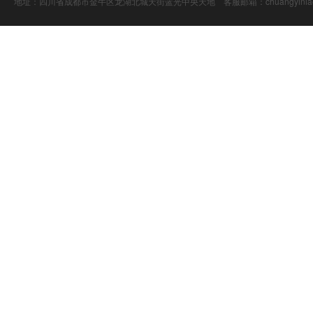
地址：四川省成都市金牛区龙湖北城天街蓝光中央天地 客服邮箱：chuangyiniao@16