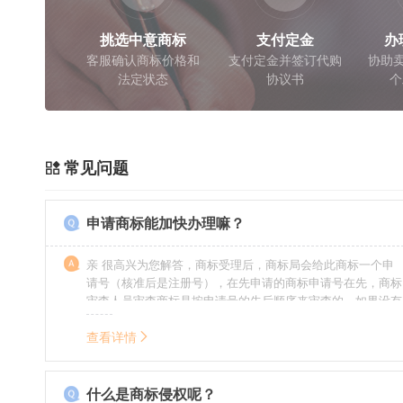
挑选中意商标
支付定金
办
客服确认商标价格和
支付定金并签订代购
协助卖
法定状态
协议书
个
常见问题
申请商标能加快办理嘛？
亲 很高兴为您解答，商标受理后，商标局会给此商标一个申
请号（核准后是注册号），在先申请的商标申请号在先，商标
审查人员审查商标是按申请号的先后顺序来审查的，如果没有
特殊情况（受理案件需要，被异议等），不会延迟也不会提
前。
查看详情
什么是商标侵权呢？