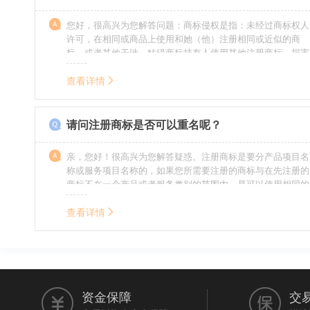
您好，很高兴为您解答问题：商标侵权是指：未经过商标权人
许可，在相同或商品上使用和她（他）注册相同或近似的商
标，或者其他干涉、妨碍商标持有人使用其他注册商标，损害
商标持有人合法权益的其他行为。侵权的人通常需要承担侵权
的责任，明知侵权的行为的人要承担赔偿的责任。情节严重
查看详情
的，还要承担刑事责任。希望我的回答对您有所帮助。
请问注册商标是否可以重名呢？
亲，您好！很高兴为您解答疑惑。注册商标是要分产品项目名
称或服务项目名称的，如果您所需要注册的商标与在先注册的
商标不在一个产品或者服务类别的范围内，是可以使用相同的
名称的。希望我的回答能帮到您。
查看详情
资金保障
交