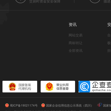
交易时资金安全保障
描述
资讯
网站交易
合
商标转让
极
全部资讯
担
蜀ICP备19021174号
国家企业信用信息公示系统（四川）
国家