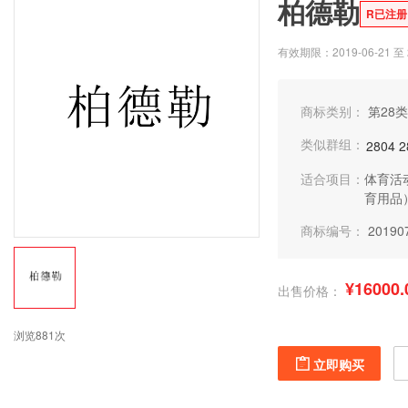
柏德勒
R已注册
有效期限：2019-06-21 至 2
商标类别：
第28类
类似群组：
2804
2
适合项目：
体育活
育用品
商标编号：
20190
¥16000.
出售价格：
浏览881次
立即购买