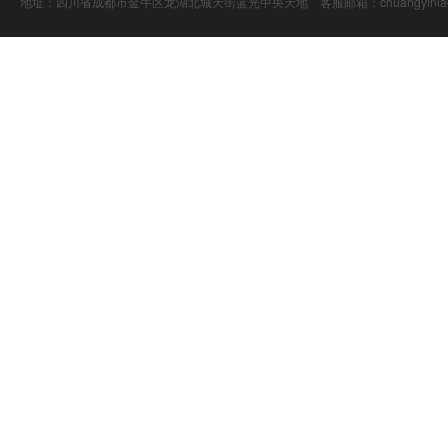
地址：四川省成都市金牛区龙湖北城天街蓝光中央天地 客服邮箱：chuangyiniao@16