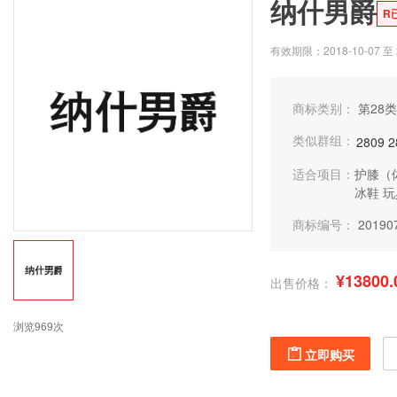
纳什男爵
R
有效期限：2018-10-07 至 2
商标类别：
第28类
类似群组：
2809
2
适合项目：
护膝（
冰鞋
玩
商标编号：
20190
¥13800.
出售价格：
浏览969次
立即购买