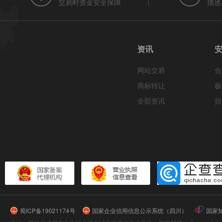
交易时资金安全保障
描述
资讯
网站交易
合
商标转让
极
全部资讯
担
蜀ICP备19021174号
国家企业信用信息公示系统（四川）
国家