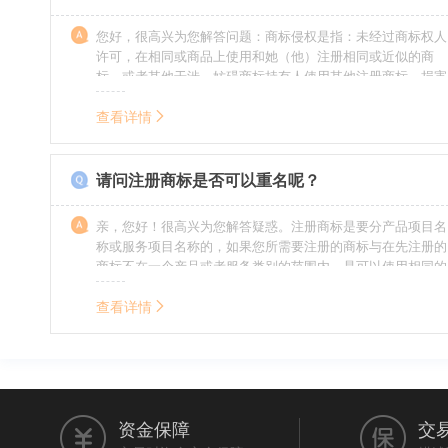
您好，很高兴为您解答问题：商标侵权是指：未经过商标权人
许可，在相同或商品上使用和她（他）注册相同或近似的商
标，或者其他干涉、妨碍商标持有人使用其他注册商标，损害
商标持有人合法权益的其他行为。侵权的人通常需要承担侵权
的责任，明知侵权的行为的人要承担赔偿的责任。情节严重
查看详情
的，还要承担刑事责任。希望我的回答对您有所帮助。
请问注册商标是否可以重名呢？
亲，您好！很高兴为您解答疑惑。注册商标是要分产品项目名
称或服务项目名称的，如果您所需要注册的商标与在先注册的
商标不在一个产品或者服务类别的范围内，是可以使用相同的
名称的。希望我的回答能帮到您。
查看详情
资金保障
交