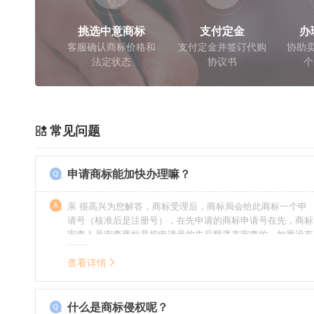
挑选中意商标
支付定金
办
客服确认商标价格和
支付定金并签订代购
协助卖
法定状态
协议书
个
常见问题
申请商标能加快办理嘛？
亲 很高兴为您解答，商标受理后，商标局会给此商标一个申
请号（核准后是注册号），在先申请的商标申请号在先，商标
审查人员审查商标是按申请号的先后顺序来审查的，如果没有
特殊情况（受理案件需要，被异议等），不会延迟也不会提
前。
查看详情
什么是商标侵权呢？