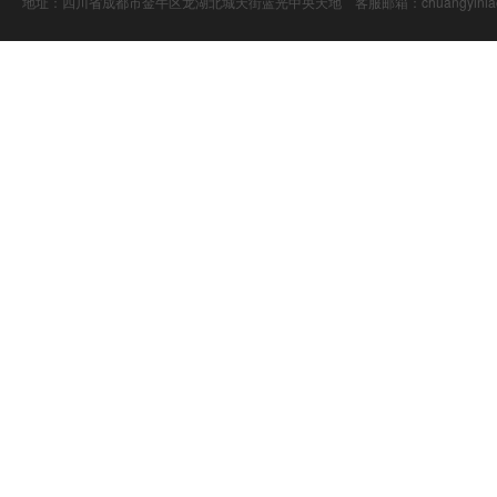
地址：四川省成都市金牛区龙湖北城天街蓝光中央天地 客服邮箱：chuangyiniao@16