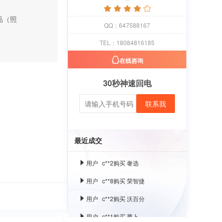
用户
c**1
购买 萝卜
品（照
QQ：647588167
用户
c**8
购买 古雍堂
TEL：18084816185
用户
c**2
购买 奢选
在线咨询
用户
c**8
购买 荣智捷
30秒神速回电
用户
c**2
购买 沃百分
联系我
用户
c**1
购买 萝卜
用户
c**8
购买 古雍堂
最近成交
用户
c**2
购买 奢选
用户
c**8
购买 荣智捷
用户
c**2
购买 沃百分
用户
c**1
购买 萝卜
用户
c**8
购买 古雍堂