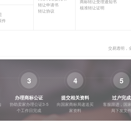
商标转让受理通知书
转让申请书
核准转让证明
转让协议
照
原件
交易透明，
3
4
5
办理商标公证
提交相关资料
过户完成
购
协助卖家办理公证3-5
向国家商标局递送买
客服跟进，国
个工作日完成
家资料
局下发文