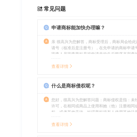
常见问题
申请商标能加快办理嘛？
亲 很高兴为您解答，商标受理后，商标局会给此
请号（核准后是注册号），在先申请的商标申请
审查人员审查商标是按申请号的先后顺序来审查
特殊情况（受理案件需要，被异议等），不会延
前。
查看详情
什么是商标侵权呢？
您好，很高兴为您解答问题：商标侵权是指：未
许可，在相同或商品上使用和她（他）注册相同
标，或者其他干涉、妨碍商标持有人使用其他注
商标持有人合法权益的其他行为。侵权的人通常
的责任，明知侵权的行为的人要承担赔偿的责任
查看详情
的，还要承担刑事责任。希望我的回答对您有所