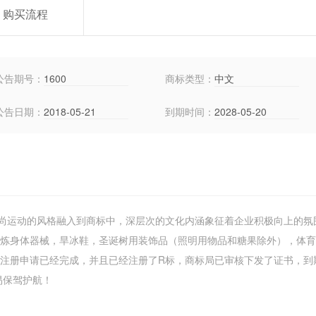
购买流程
公告期号：
1600
商标类型：
中文
公告日期：
2018-05-21
到期时间：
2028-05-20
尚运动的风格融入到商标中，深层次的文化内涵象征着企业积极向上的氛
锻炼身体器械，旱冰鞋，圣诞树用装饰品（照明用物品和糖果除外），体
标注册申请已经完成，并且已经注册了R标，商标局已审核下发了证书，到
交易保驾护航！