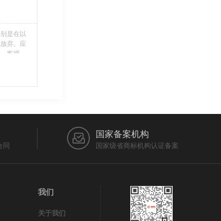
特别是在以
此放弃。应
当、客观，
的维护自身
审查员作出
在法律上充
国家备案机构
合同
国家级省商标机构认证备案
我们
关于我们