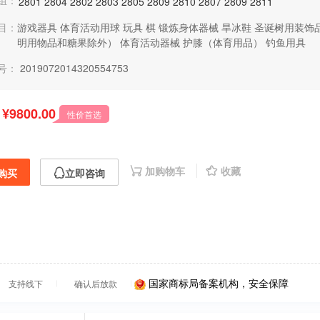
组：
2801
2804
2802
2803
2805
2809
2810
2807
2809
2811
目：
游戏器具
体育活动用球
玩具
棋
锻炼身体器械
旱冰鞋
圣诞树用装饰
明用物品和糖果除外）
体育活动器械
护膝（体育用品）
钓鱼用具
号：
2019072014320554753
¥9800.00
性价首选
加购物车
收藏
购买
立即咨询
国家商标局备案机构，安全保障
支持线下
确认后放款