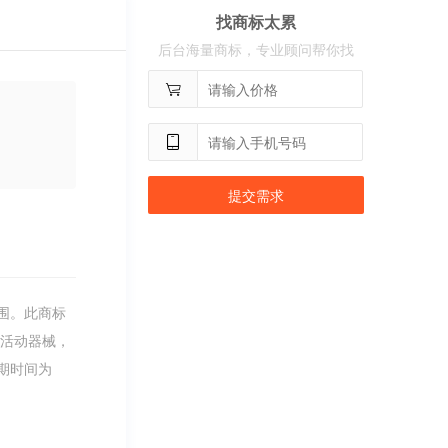
找商标太累
用户
c**2
购买 奢选
后台海量商标，专业顾问帮你找
用户
c**8
购买 荣智捷
用户
c**2
购买 沃百分
提交需求
围。此商标
育活动器械，
期时间为