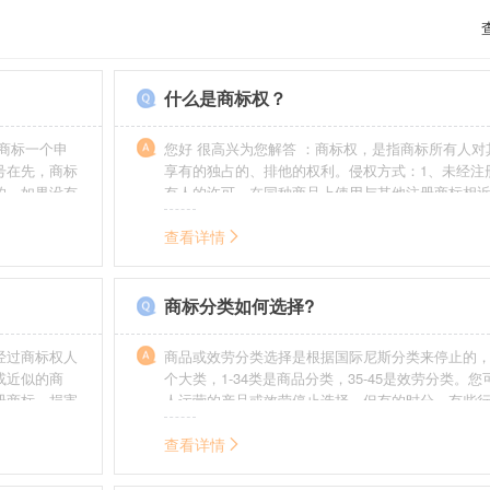
什么是商标权？
商标一个申
您好 很高兴为您解答 ：商标权，是指商标所有人对
号在先，商标
享有的独占的、排他的权利。侵权方式：1、未经注
的，如果没有
有人的许可，在同种商品上使用与其他注册商标相
迟也不会提
的商标。2、销售明知是假冒注册商标的商品。3、
制造他人注册商标标识或者销售伪造、擅自制造的
查看详情
识。4、故意为侵犯注册商标专用权的行为提供便利
给他人注册商标专用权造成其他损害。
商标分类如何选择?
经过商标权人
商品或效劳分类选择是根据国际尼斯分类来停止的，
或近似的商
个大类，1-34类是商品分类，35-45是效劳分类。
册商标，损害
人运营的产品或效劳停止选择。但有的时分，有些
需要承担侵权
在分类表中明白列出，而且也无法由一个分类就完
。情节严重
去，这就呈现了跨类别的状况，对这样的行业要特
查看详情
帮助。
如在类别上选择不当，能够形成对商标的维护力度
无法全面的停止维护。