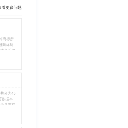
查看更多问题
其商标所
册商标所
近或者近似
伪造、擅自
注册商标标
条件。5、
共分为45
您可依据本
行业并没有
整包含进
别留意，假
不够，从而