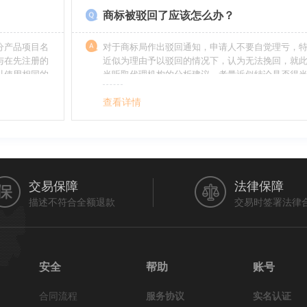
商标被驳回了应该怎么办？
分产品项目名
对于商标局作出驳回通知，申请人不要自觉理亏，
与在先注册的
近似为理由予以驳回的情况下，认为无法挽回，就
以使用相同的
当听取代理机构的分析建议，考量近似结论是否得
最终决定是选择放弃还是进行复审，从而最大限度
利益（很多商标最后取得成功都是复审争取来的，
查看详情
的驳回决定并非最终决定）。驳回复审环节体现了
分给予申请人申辩的机会。
交易保障
法律保障
描述不符合全额退款
交易时签署法律
安全
帮助
账号
合同流程
服务协议
实名认证