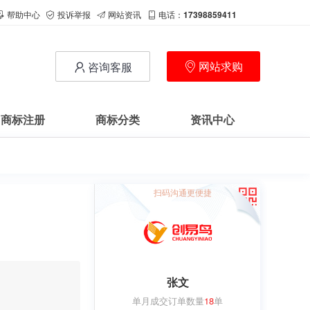
帮助中心
投诉举报
网站资讯
电话：
17398859411
网站求购
咨询客服
商标注册
商标分类
资讯中心
扫码沟通更便捷
张文
单月成交订单数量
18
单
用户
c**1
购买 萝卜