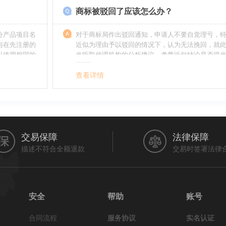
商标被驳回了应该怎么办？
分产品项目名
对于商标局作出驳回通知，申请人不要自觉理亏，
与在先注册的
近似为理由予以驳回的情况下，认为无法挽回，就
以使用相同的
当听取代理机构的分析建议，考量近似结论是否得
最终决定是选择放弃还是进行复审，从而最大限度
利益（很多商标最后取得成功都是复审争取来的，
查看详情
的驳回决定并非最终决定）。驳回复审环节体现了
分给予申请人申辩的机会。
交易保障
法律保障
描述不符合全额退款
交易时签署法律
安全
帮助
账号
合同流程
服务协议
实名认证