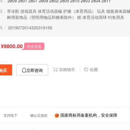
组：
2809
2801
2807
2809
2802
2805
2810
2803
2804
2811
目：
旱冰鞋
游戏器具
体育活动器械
护膝（体育用品）
玩具
锻炼身体器
树用装饰品（照明用物品和糖果除外）
棋
体育活动用球
钓鱼用具
号：
2019072014320319156
¥9800.00
性价首选
加购物车
收藏
购买
立即咨询
国家商标局备案机构，安全保障
支持线下
确认后放款