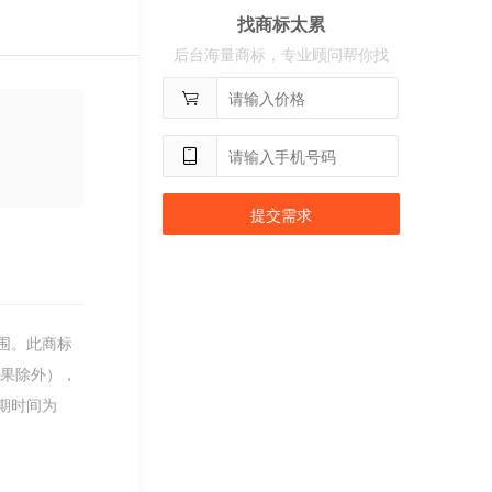
用户
c**8
购买 荣智捷
找商标太累
后台海量商标，专业顾问帮你找
用户
c**2
购买 沃百分
提交需求
围。此商标
糖果除外），
期时间为