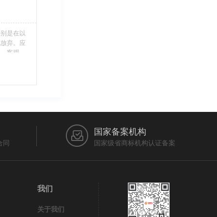
特别是在以
此放弃。应
当、客观，
的维护自身
审查员作出
在法律上充
国家备案机构
合同
国家级省商标机构认证备案
我们
关于我们