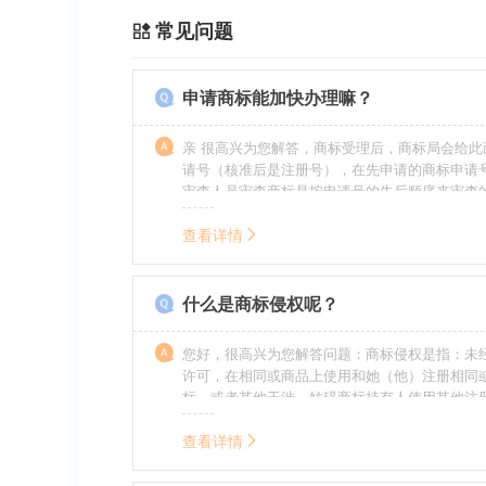
常见问题
申请商标能加快办理嘛？
亲 很高兴为您解答，商标受理后，商标局会给此
请号（核准后是注册号），在先申请的商标申请
审查人员审查商标是按申请号的先后顺序来审查
特殊情况（受理案件需要，被异议等），不会延
前。
查看详情
什么是商标侵权呢？
您好，很高兴为您解答问题：商标侵权是指：未
许可，在相同或商品上使用和她（他）注册相同
标，或者其他干涉、妨碍商标持有人使用其他注
商标持有人合法权益的其他行为。侵权的人通常
的责任，明知侵权的行为的人要承担赔偿的责任
查看详情
的，还要承担刑事责任。希望我的回答对您有所