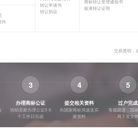
商标转让受理通知书
转让申请书
核准转让证明
转让协议
照
原件
交易透明，
3
4
5
办理商标公证
提交相关资料
过户完成
购
协助卖家办理公证3-5
向国家商标局递送买
客服跟进，国
个工作日完成
家资料
局下发文