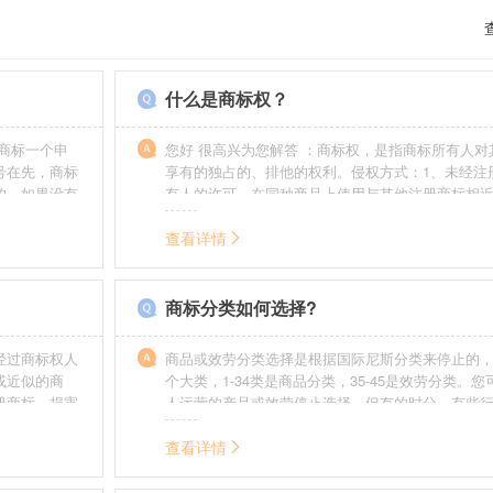
什么是商标权？
商标一个申
您好 很高兴为您解答 ：商标权，是指商标所有人对
号在先，商标
享有的独占的、排他的权利。侵权方式：1、未经注
的，如果没有
有人的许可，在同种商品上使用与其他注册商标相
迟也不会提
的商标。2、销售明知是假冒注册商标的商品。3、
制造他人注册商标标识或者销售伪造、擅自制造的
查看详情
识。4、故意为侵犯注册商标专用权的行为提供便利
给他人注册商标专用权造成其他损害。
商标分类如何选择?
经过商标权人
商品或效劳分类选择是根据国际尼斯分类来停止的，
或近似的商
个大类，1-34类是商品分类，35-45是效劳分类。
册商标，损害
人运营的产品或效劳停止选择。但有的时分，有些
需要承担侵权
在分类表中明白列出，而且也无法由一个分类就完
。情节严重
去，这就呈现了跨类别的状况，对这样的行业要特
查看详情
帮助。
如在类别上选择不当，能够形成对商标的维护力度
无法全面的停止维护。