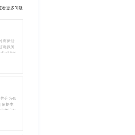
查看更多问题
其商标所
册商标所
近或者近似
伪造、擅自
注册商标标
条件。5、
共分为45
您可依据本
行业并没有
整包含进
别留意，假
不够，从而