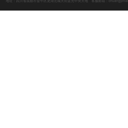
地址：四川省成都市金牛区龙湖北城天街蓝光中央天地 客服邮箱：chuangyiniao@16