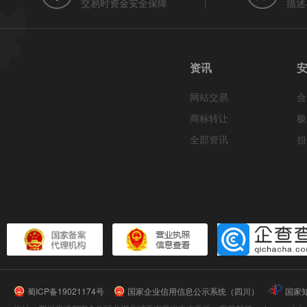
交易时资金安全保障
描述
资讯
网站交易
合
商标转让
极
全部资讯
担
蜀ICP备19021174号
国家企业信用信息公示系统（四川）
国家