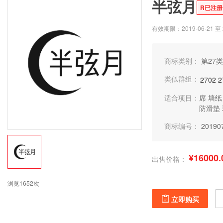
半弦月
R已注册
有效期限：2019-06-21 至 2
商标类别：
第27类
类似群组：
2702
2
适合项目：
席
墙纸
防滑垫
商标编号：
20190
¥16000.
出售价格：
浏览1652次
立即购买