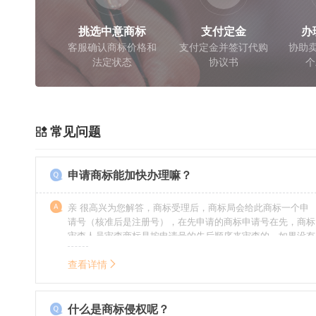
挑选中意商标
支付定金
办
客服确认商标价格和
支付定金并签订代购
协助卖
法定状态
协议书
个
常见问题
申请商标能加快办理嘛？
亲 很高兴为您解答，商标受理后，商标局会给此商标一个申
请号（核准后是注册号），在先申请的商标申请号在先，商标
审查人员审查商标是按申请号的先后顺序来审查的，如果没有
特殊情况（受理案件需要，被异议等），不会延迟也不会提
前。
查看详情
什么是商标侵权呢？