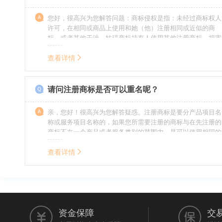
您好，很高兴为您解答问题：商标侵权是指：未经过商标权人
许可，在相同或商品上使用和她（他）注册相同或近似的商
标，或者其他干涉、妨碍商标持有人使用其他注册商标，损害
商标持有人合法权益的其他行为。侵权的人通常需要承担侵权
的责任，明知侵权的行为的人要承担赔偿的责任。情节严重
查看详情
的，还要承担刑事责任。希望我的回答对您有所帮助。
请问注册商标是否可以重名呢？
亲，您好！很高兴为您解答疑惑。注册商标是要分产品项目名
称或服务项目名称的，如果您所需要注册的商标与在先注册的
商标不在一个产品或者服务类别的范围内，是可以使用相同的
名称的。希望我的回答能帮到您。
查看详情
资金保障
交