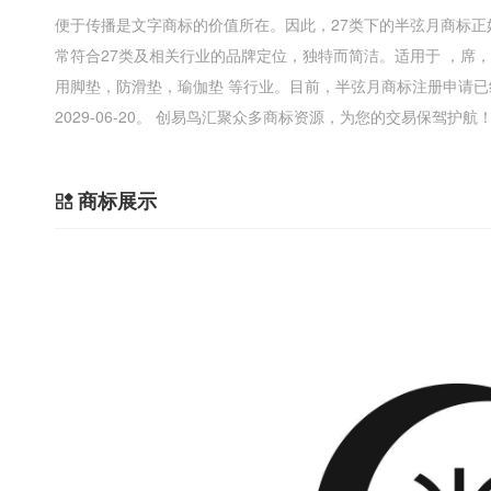
便于传播是文字商标的价值所在。因此，27类下的半弦月商标
常符合27类及相关行业的品牌定位，独特而简洁。适用于 ，席
用脚垫，防滑垫，瑜伽垫 等行业。目前，半弦月商标注册申请
2029-06-20。 创易鸟汇聚众多商标资源，为您的交易保驾护航
商标展示