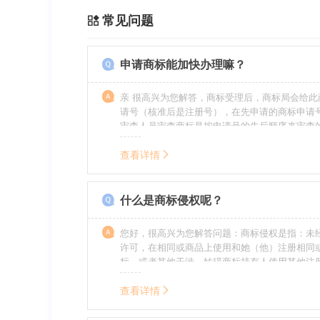
常见问题
申请商标能加快办理嘛？
亲 很高兴为您解答，商标受理后，商标局会给此
请号（核准后是注册号），在先申请的商标申请
审查人员审查商标是按申请号的先后顺序来审查
特殊情况（受理案件需要，被异议等），不会延
前。
查看详情
什么是商标侵权呢？
您好，很高兴为您解答问题：商标侵权是指：未
许可，在相同或商品上使用和她（他）注册相同
标，或者其他干涉、妨碍商标持有人使用其他注
商标持有人合法权益的其他行为。侵权的人通常
的责任，明知侵权的行为的人要承担赔偿的责任
查看详情
的，还要承担刑事责任。希望我的回答对您有所