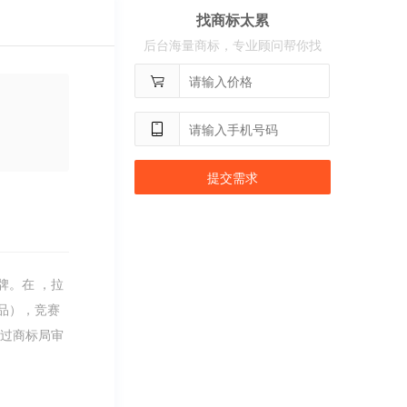
用户
c**2
购买 沃百分
找商标太累
用户
c**1
购买 萝卜
后台海量商标，专业顾问帮你找
用户
c**8
购买 古雍堂
用户
c**2
购买 奢选
用户
c**8
购买 荣智捷
用户
c**2
购买 沃百分
提交需求
牌。在 ，拉
品），竞赛
通过商标局审