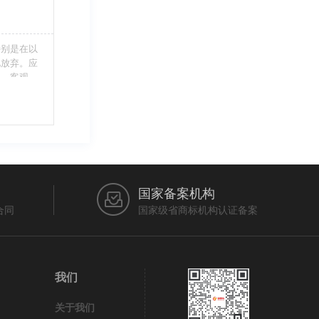
特别是在以
此放弃。应
当、客观，
的维护自身
审查员作出
在法律上充
国家备案机构
合同
国家级省商标机构认证备案
我们
关于我们