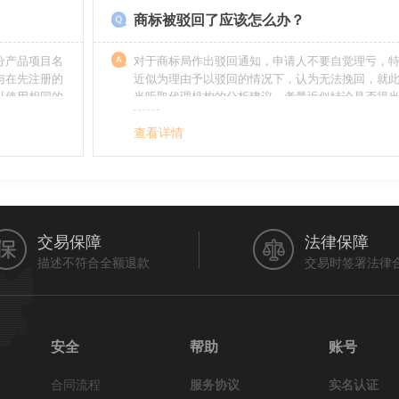
商标被驳回了应该怎么办？
分产品项目名
对于商标局作出驳回通知，申请人不要自觉理亏，
与在先注册的
近似为理由予以驳回的情况下，认为无法挽回，就
以使用相同的
当听取代理机构的分析建议，考量近似结论是否得
最终决定是选择放弃还是进行复审，从而最大限度
利益（很多商标最后取得成功都是复审争取来的，
查看详情
的驳回决定并非最终决定）。驳回复审环节体现了
分给予申请人申辩的机会。
交易保障
法律保障
描述不符合全额退款
交易时签署法律
安全
帮助
账号
合同流程
服务协议
实名认证