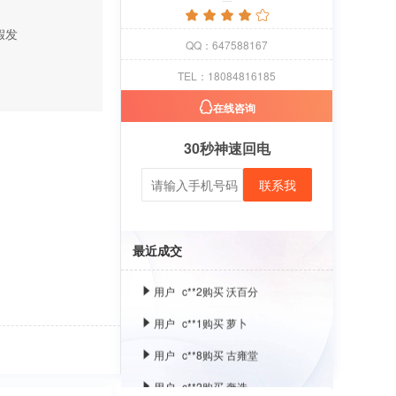
假发
QQ：647588167
TEL：18084816185
在线咨询
用户
c**1
购买 萝卜
用户
c**8
购买 古雍堂
30秒神速回电
用户
c**2
购买 奢选
联系我
用户
c**8
购买 荣智捷
用户
c**2
购买 沃百分
最近成交
用户
c**1
购买 萝卜
用户
c**8
购买 古雍堂
用户
c**2
购买 奢选
用户
c**8
购买 荣智捷