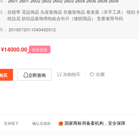
组：
2601
2601
2602
2602
2602
2603
2604
2606
2608
2609
目：
拉链带
花边饰品
头发装饰品
衣服装饰品
卷发器（非手工具）
纽扣
纸拉花
纺织品装饰用热粘合补片（缝纫用品）
竞赛者用号码
号：
2019072011040492012
¥14000.00
性价首选
加购物车
收藏
购买
立即咨询
国家商标局备案机构，安全保障
支持线下
确认后放款