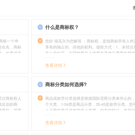
什么是商标权？
商标一个申
您好 很高兴为您解答 ：商标权，是指商标所有人对
号在先，商标
享有的独占的、排他的权利。侵权方式：1、未经注
的，如果没有
有人的许可，在同种商品上使用与其他注册商标相
迟也不会提
的商标。2、销售明知是假冒注册商标的商品。3、
制造他人注册商标标识或者销售伪造、擅自制造的
查看详情
识。4、故意为侵犯注册商标专用权的行为提供便利
给他人注册商标专用权造成其他损害。
商标分类如何选择?
经过商标权人
商品或效劳分类选择是根据国际尼斯分类来停止的，
或近似的商
个大类，1-34类是商品分类，35-45是效劳分类。
册商标，损害
人运营的产品或效劳停止选择。但有的时分，有些
需要承担侵权
在分类表中明白列出，而且也无法由一个分类就完
。情节严重
去，这就呈现了跨类别的状况，对这样的行业要特
查看详情
帮助。
如在类别上选择不当，能够形成对商标的维护力度
无法全面的停止维护。