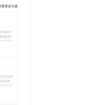
查看更多问题
其商标所
册商标所
近或者近似
伪造、擅自
注册商标标
条件。5、
共分为45
您可依据本
行业并没有
整包含进
别留意，假
不够，从而