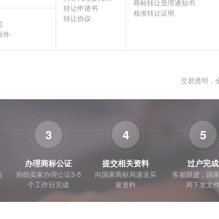
商标转让受理通知书
转让申请书
核准转让证明
转让协议
照
原件
交易透明，
3
4
5
办理商标公证
提交相关资料
过户完成
购
协助卖家办理公证3-5
向国家商标局递送买
客服跟进，国
个工作日完成
家资料
局下发文