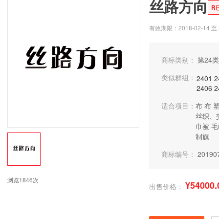
丝路方向
R
有效期限：2018-02-14 至 2
商标类别：
第24类
类似群组：
2401
2
2406
2
适合项目：
布
布
丝织、
巾被
毛
制旗
商标编号：
20190
浏览1846次
¥54000.
出售价格：