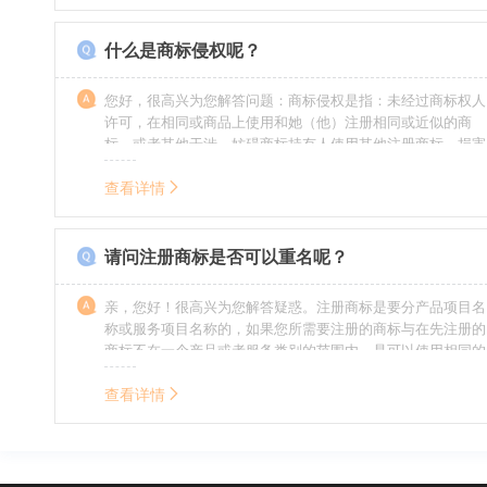
什么是商标侵权呢？
您好，很高兴为您解答问题：商标侵权是指：未经过商标权人
许可，在相同或商品上使用和她（他）注册相同或近似的商
标，或者其他干涉、妨碍商标持有人使用其他注册商标，损害
商标持有人合法权益的其他行为。侵权的人通常需要承担侵权
的责任，明知侵权的行为的人要承担赔偿的责任。情节严重
查看详情
的，还要承担刑事责任。希望我的回答对您有所帮助。
请问注册商标是否可以重名呢？
亲，您好！很高兴为您解答疑惑。注册商标是要分产品项目名
称或服务项目名称的，如果您所需要注册的商标与在先注册的
商标不在一个产品或者服务类别的范围内，是可以使用相同的
名称的。希望我的回答能帮到您。
查看详情