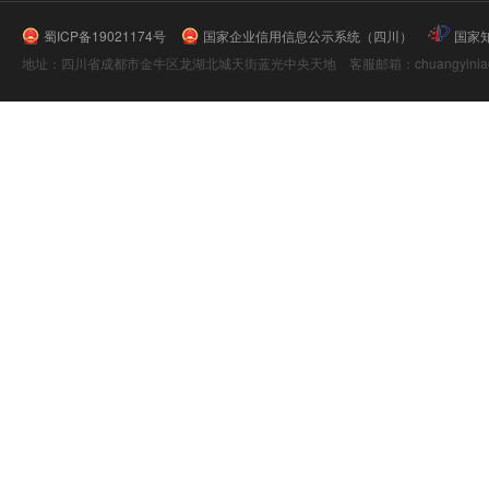
蜀ICP备19021174号
国家企业信用信息公示系统（四川）
国家
地址：四川省成都市金牛区龙湖北城天街蓝光中央天地 客服邮箱：chuangyiniao@16