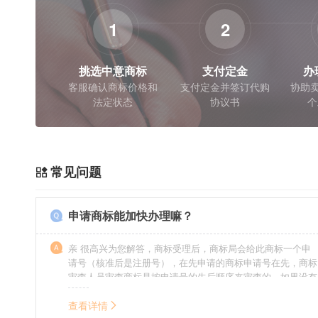
1
2
挑选中意商标
支付定金
办
客服确认商标价格和
支付定金并签订代购
协助卖
法定状态
协议书
个
常见问题
申请商标能加快办理嘛？
亲 很高兴为您解答，商标受理后，商标局会给此商标一个申
请号（核准后是注册号），在先申请的商标申请号在先，商标
审查人员审查商标是按申请号的先后顺序来审查的，如果没有
特殊情况（受理案件需要，被异议等），不会延迟也不会提
前。
查看详情