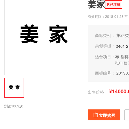
姜家
R已注册
有效期限：2018-01-28 至 2
商标类别：
第24类
类似群组：
2401
2
适合项目：
布
塑料
毛巾被
商标编号：
20190
¥14000.
出售价格：
浏览1069次
立即购买