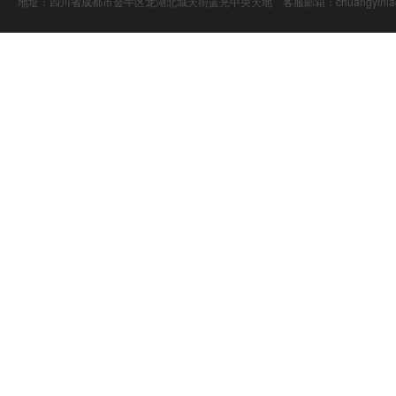
地址：四川省成都市金牛区龙湖北城天街蓝光中央天地 客服邮箱：chuangyiniao@16