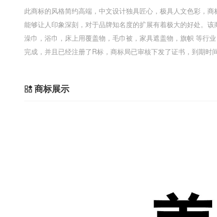
此商标的风格简约高端，中文设计独具匠心，极具人文色彩，商
能够让人印象深刻，对于品牌知名度的扩展有着极大的好处。该
澡巾，浴巾，床上用覆盖物，毛巾被，家具遮盖物，旗帜 等行
完成，并且已经注册了R标，商标局已审核下发了证书，到期时间为2
商标展示