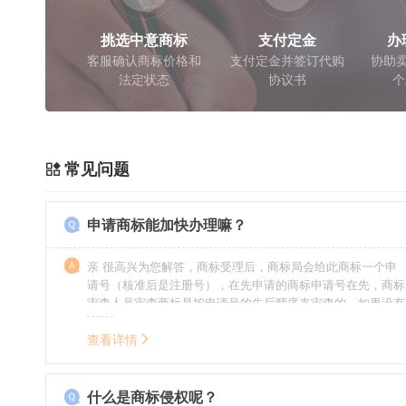
挑选中意商标
支付定金
办
客服确认商标价格和
支付定金并签订代购
协助卖
法定状态
协议书
个
常见问题
申请商标能加快办理嘛？
亲 很高兴为您解答，商标受理后，商标局会给此商标一个申
请号（核准后是注册号），在先申请的商标申请号在先，商标
审查人员审查商标是按申请号的先后顺序来审查的，如果没有
特殊情况（受理案件需要，被异议等），不会延迟也不会提
前。
查看详情
什么是商标侵权呢？