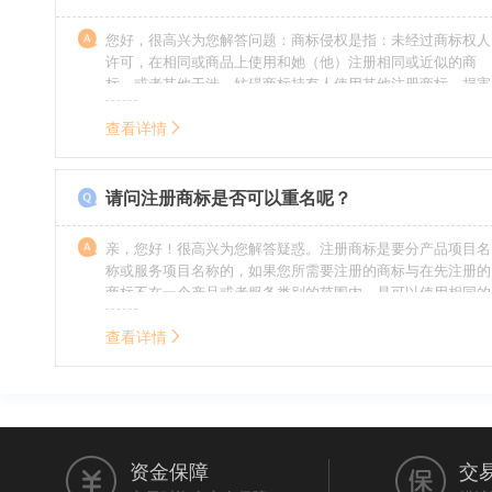
您好，很高兴为您解答问题：商标侵权是指：未经过商标权人
许可，在相同或商品上使用和她（他）注册相同或近似的商
标，或者其他干涉、妨碍商标持有人使用其他注册商标，损害
商标持有人合法权益的其他行为。侵权的人通常需要承担侵权
的责任，明知侵权的行为的人要承担赔偿的责任。情节严重
查看详情
的，还要承担刑事责任。希望我的回答对您有所帮助。
请问注册商标是否可以重名呢？
亲，您好！很高兴为您解答疑惑。注册商标是要分产品项目名
称或服务项目名称的，如果您所需要注册的商标与在先注册的
商标不在一个产品或者服务类别的范围内，是可以使用相同的
名称的。希望我的回答能帮到您。
查看详情
资金保障
交