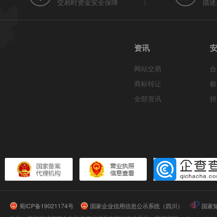
交易时资金安全保障
描述
资讯
网站交易
合
商标转让
极
全部资讯
担
蜀ICP备19021174号
国家企业信用信息公示系统（四川）
国家