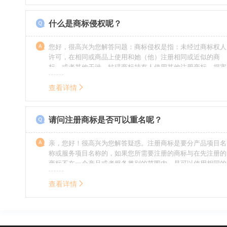
什么是商标侵权呢？
您好，很高兴为您解答问题：商标侵权是指：未经过商标权人
许可，在相同或商品上使用和她（他）注册相同或近似的商
标，或者其他干涉、妨碍商标持有人使用其他注册商标，损害
商标持有人合法权益的其他行为。侵权的人通常需要承担侵权
的责任，明知侵权的行为的人要承担赔偿的责任。情节严重
查看详情
的，还要承担刑事责任。希望我的回答对您有所帮助。
请问注册商标是否可以重名呢？
亲，您好！很高兴为您解答疑惑。注册商标是要分产品项目名
称或服务项目名称的，如果您所需要注册的商标与在先注册的
商标不在一个产品或者服务类别的范围内，是可以使用相同的
名称的。希望我的回答能帮到您。
查看详情