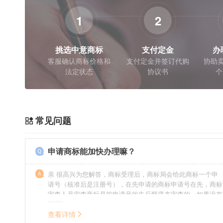
1
2
挑选中意商标
支付定金
办
客服确认商标价格和
支付定金并签订代购
协助卖
法定状态
协议书
个
常见问题
申请商标能加快办理嘛？
亲 很高兴为您解答，商标受理后，商标局会给此商标一个申
请号（核准后是注册号），在先申请的商标申请号在先，商标
审查人员审查商标是按申请号的先后顺序来审查的，如果没有
特殊情况（受理案件需要，被异议等），不会延迟也不会提
前。
查看详情