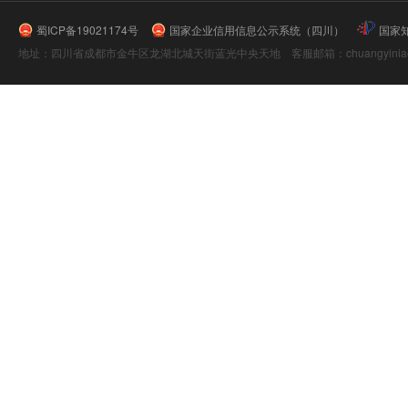
蜀ICP备19021174号
国家企业信用信息公示系统（四川）
国家
地址：四川省成都市金牛区龙湖北城天街蓝光中央天地 客服邮箱：chuangyiniao@16