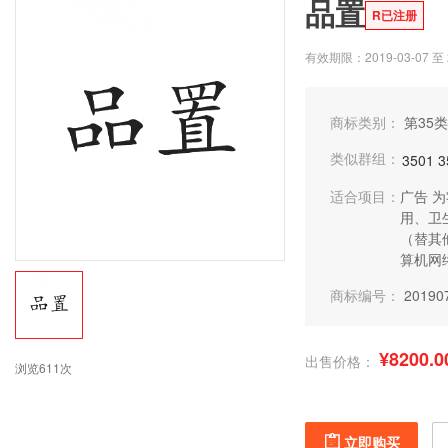
品置
R已注册
有效期限：2019-03-07 至 2
商标类别：
第35类
类似群组：
3501
3
适合项目：
广告
为
用、卫
（替其
算机网
商标编号：
20190
¥8200.0
出售价格：
浏览611次
立即购买