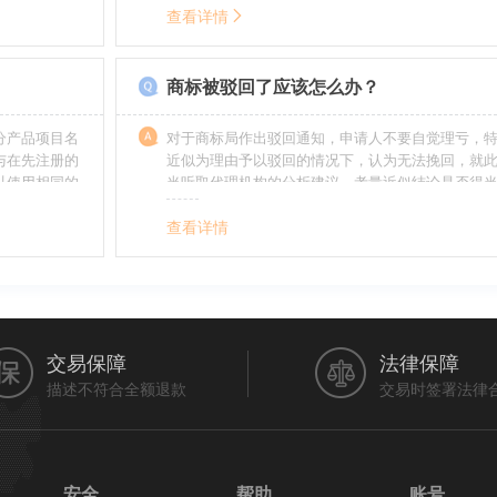
。情节严重
去，这就呈现了跨类别的状况，对这样的行业要特
查看详情
帮助。
如在类别上选择不当，能够形成对商标的维护力度
无法全面的停止维护。
商标被驳回了应该怎么办？
分产品项目名
对于商标局作出驳回通知，申请人不要自觉理亏，
与在先注册的
近似为理由予以驳回的情况下，认为无法挽回，就
以使用相同的
当听取代理机构的分析建议，考量近似结论是否得
最终决定是选择放弃还是进行复审，从而最大限度
利益（很多商标最后取得成功都是复审争取来的，
查看详情
的驳回决定并非最终决定）。驳回复审环节体现了
分给予申请人申辩的机会。
交易保障
法律保障
描述不符合全额退款
交易时签署法律
安全
帮助
账号