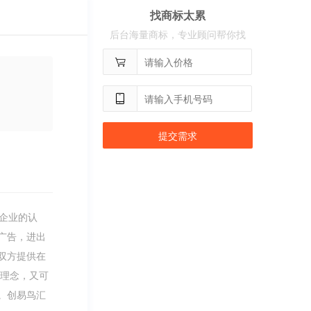
用户
c**2
购买 奢选
找商标太累
用户
c**8
购买 荣智捷
后台海量商标，专业顾问帮你找
用户
c**2
购买 沃百分
提交需求
企业的认
广告，进出
双方提供在
务理念，又可
6。创易鸟汇