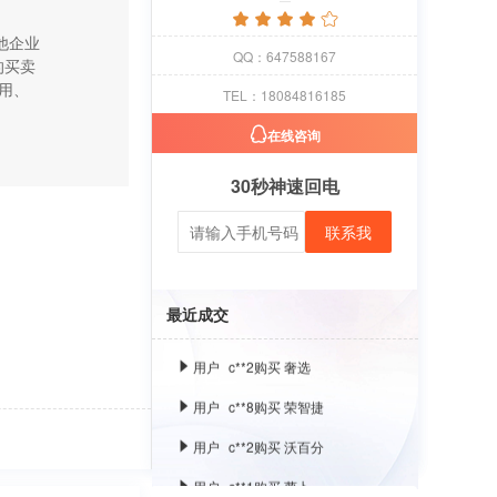
用户
c**1
购买 萝卜
他企业
QQ：647588167
用户
c**8
购买 古雍堂
的买卖
用、
TEL：18084816185
用户
c**2
购买 奢选
在线咨询
用户
c**8
购买 荣智捷
用户
c**2
购买 沃百分
30秒神速回电
用户
c**1
购买 萝卜
联系我
用户
c**8
购买 古雍堂
用户
c**2
购买 奢选
最近成交
用户
c**8
购买 荣智捷
用户
c**2
购买 沃百分
用户
c**1
购买 萝卜
用户
c**8
购买 古雍堂