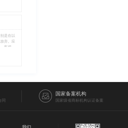
别留意，假
不够，从而
特别是在以
此放弃。应
当、客观，
的维护自身
审查员作出
在法律上充
国家备案机构
合同
国家级省商标机构认证备案
我们