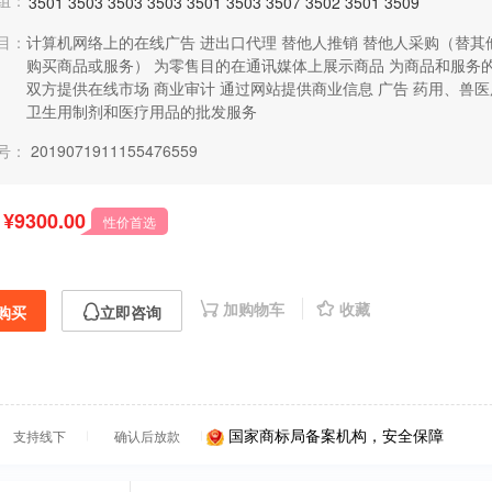
组：
3501
3503
3503
3503
3501
3503
3507
3502
3501
3509
目：
计算机网络上的在线广告
进出口代理
替他人推销
替他人采购（替其
购买商品或服务）
为零售目的在通讯媒体上展示商品
为商品和服务
双方提供在线市场
商业审计
通过网站提供商业信息
广告
药用、兽医
卫生用制剂和医疗用品的批发服务
号：
2019071911155476559
¥9300.00
性价首选
加购物车
收藏
购买
立即咨询
国家商标局备案机构，安全保障
支持线下
确认后放款