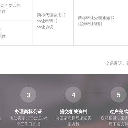
”两面复印件
原件
商标代理委托书
商标转让受理通知书
转让申请书
核准转让证明
转让协议
照
原件
交易透明，
3
4
5
办理商标公证
提交相关资料
过户完成
购
协助卖家办理公证3-5
向国家商标局递送买
客服跟进，国
个工作日完成
家资料
局下发文