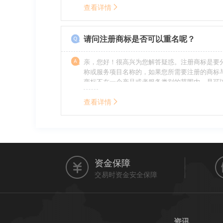
的责任，明知侵权的行为的人要承担赔偿的责任
查看详情
的，还要承担刑事责任。希望我的回答对您有所
请问注册商标是否可以重名呢？
亲，您好！很高兴为您解答疑惑。注册商标是要
称或服务项目名称的，如果您所需要注册的商标
商标不在一个产品或者服务类别的范围内，是可
名称的。希望我的回答能帮到您。
查看详情
资金保障
交易时资金安全保障
资讯