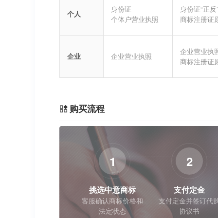
身份证
身份证“正反
个人
个体户营业执照
商标注册证
企业营业执
企业
企业营业执照
商标注册证
购买流程
1
2
挑选中意商标
支付定金
客服确认商标价格和
支付定金并签订代
法定状态
协议书