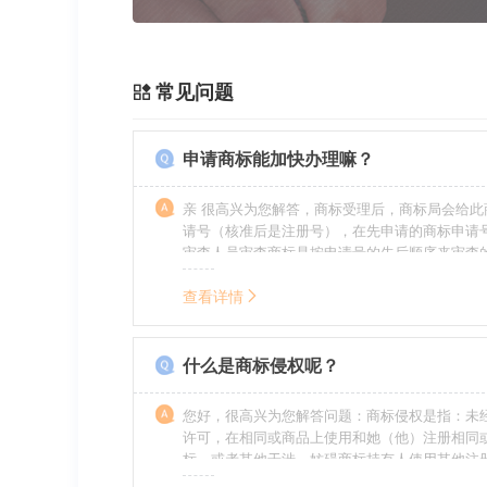
常见问题
申请商标能加快办理嘛？
亲 很高兴为您解答，商标受理后，商标局会给此
请号（核准后是注册号），在先申请的商标申请
审查人员审查商标是按申请号的先后顺序来审查
特殊情况（受理案件需要，被异议等），不会延
前。
查看详情
什么是商标侵权呢？
您好，很高兴为您解答问题：商标侵权是指：未
许可，在相同或商品上使用和她（他）注册相同
标，或者其他干涉、妨碍商标持有人使用其他注
商标持有人合法权益的其他行为。侵权的人通常