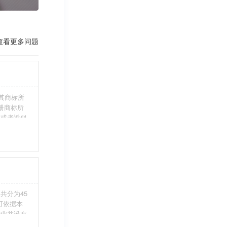
查看更多问题
其商标所
册商标所
近或者近似
伪造、擅自
注册商标标
条件。5、
共分为45
您可依据本
行业并没有
整包含进