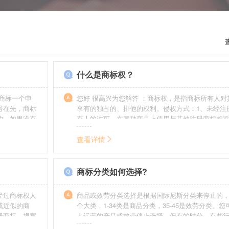
什么是商标权？
商标一个申
您好 很高兴为您解答 ：商标权，是指商标所有人对
号在先，商标
享有的独占的、排他的权利。侵权方式：1、未经注
的，如果没有
有人的许可，在同种商品上使用与其他注册商标相
迟也不会提
的商标。2、销售明知是假冒注册商标的商品。3、
制造他人注册商标标识或者销售伪造、擅自制造的
查看详情
识。4、故意为侵犯注册商标专用权的行为提供便利
给他人注册商标专用权造成其他损害。
商标分类如何选择?
经过商标权人
商品或效劳分类选择是根据国际尼斯分类来停止的，
或近似的商
个大类，1-34类是商品分类，35-45是效劳分类。
册商标，损害
人运营的产品或效劳停止选择。但有的时分，有些
需要承担侵权
在分类表中明白列出，而且也无法由一个分类就完