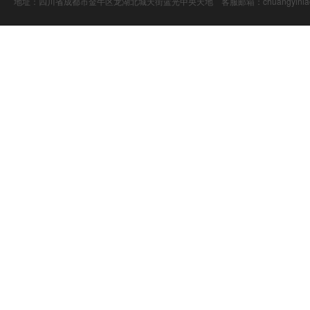
地址：四川省成都市金牛区龙湖北城天街蓝光中央天地 客服邮箱：chuangyiniao@16