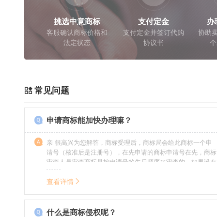
挑选中意商标
支付定金
办
客服确认商标价格和
支付定金并签订代购
协助卖
法定状态
协议书
个
常见问题
申请商标能加快办理嘛？
亲 很高兴为您解答，商标受理后，商标局会给此商标一个申
请号（核准后是注册号），在先申请的商标申请号在先，商标
审查人员审查商标是按申请号的先后顺序来审查的，如果没有
特殊情况（受理案件需要，被异议等），不会延迟也不会提
前。
查看详情
什么是商标侵权呢？