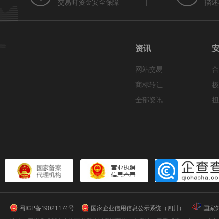
交易时资金安全保障
描述
资讯
网站交易
合
商标转让
极
全部资讯
担
蜀ICP备19021174号
国家企业信用信息公示系统（四川）
国家