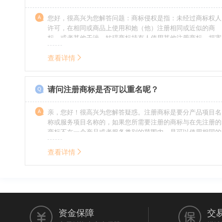
您好，很高兴为您解答问题：商标侵权是指：未经过商标权人
许可，在相同或商品上使用和她（他）注册相同或近似的商
标，或者其他干涉、妨碍商标持有人使用其他注册商标，损害
商标持有人合法权益的其他行为。侵权的人通常需要承担侵权
的责任，明知侵权的行为的人要承担赔偿的责任。情节严重
查看详情
的，还要承担刑事责任。希望我的回答对您有所帮助。
请问注册商标是否可以重名呢？
亲，您好！很高兴为您解答疑惑。注册商标是要分产品项目名
称或服务项目名称的，如果您所需要注册的商标与在先注册的
商标不在一个产品或者服务类别的范围内，是可以使用相同的
名称的。希望我的回答能帮到您。
查看详情
资金保障
交