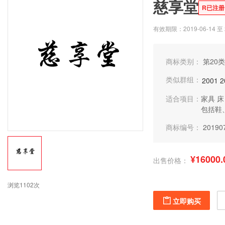
慈享堂
R已注册
有效期限：2019-06-14 至 2
商标类别：
第20类
类似群组：
2001
2
适合项目：
家具
床
包括鞋
商标编号：
20190
¥16000.
出售价格：
浏览1102次
立即购买