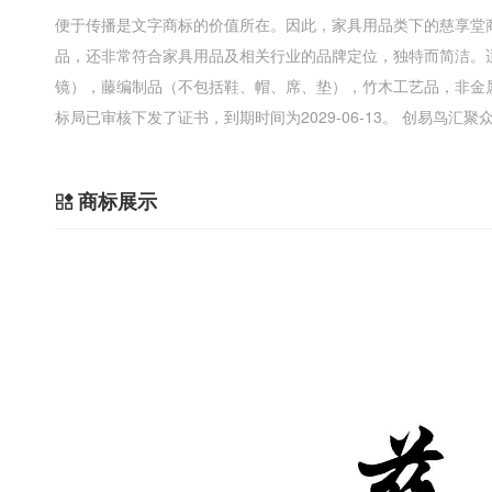
便于传播是文字商标的价值所在。因此，家具用品类下的慈享堂
品，还非常符合家具用品及相关行业的品牌定位，独特而简洁。
镜），藤编制品（不包括鞋、帽、席、垫），竹木工艺品，非金
标局已审核下发了证书，到期时间为2029-06-13。 创易鸟
商标展示