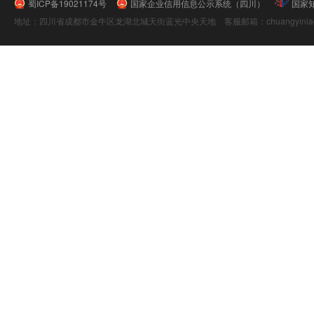
蜀ICP备19021174号
国家企业信用信息公示系统（四川）
国家
地址：四川省成都市金牛区龙湖北城天街蓝光中央天地 客服邮箱：chuangyiniao@16