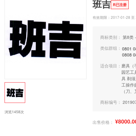
班吉
R已注册
有效期限：2017-01-28 至 2
商标类别：
第8类 
类似群组：
0801
0
0808
0
适合项目：
磨具（
园艺工
具
剃须
工操作
（刀、
商标编号：
20190
浏览1458次
¥8000.0
出售价格：