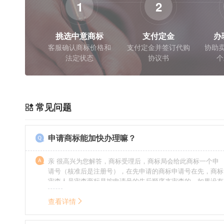
1
2
挑选中意商标
支付定金
办
客服确认商标价格和
支付定金并签订代购
协助卖
法定状态
协议书
个
常见问题
申请商标能加快办理嘛？
亲 很高兴为您解答，商标受理后，商标局会给此商标一个申
请号（核准后是注册号），在先申请的商标申请号在先，商标
审查人员审查商标是按申请号的先后顺序来审查的，如果没有
特殊情况（受理案件需要，被异议等），不会延迟也不会提
前。
查看详情