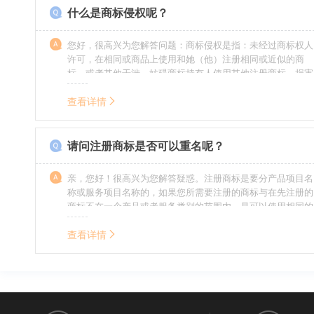
什么是商标侵权呢？
您好，很高兴为您解答问题：商标侵权是指：未经过商标权人
许可，在相同或商品上使用和她（他）注册相同或近似的商
标，或者其他干涉、妨碍商标持有人使用其他注册商标，损害
商标持有人合法权益的其他行为。侵权的人通常需要承担侵权
的责任，明知侵权的行为的人要承担赔偿的责任。情节严重
查看详情
的，还要承担刑事责任。希望我的回答对您有所帮助。
请问注册商标是否可以重名呢？
亲，您好！很高兴为您解答疑惑。注册商标是要分产品项目名
称或服务项目名称的，如果您所需要注册的商标与在先注册的
商标不在一个产品或者服务类别的范围内，是可以使用相同的
名称的。希望我的回答能帮到您。
查看详情