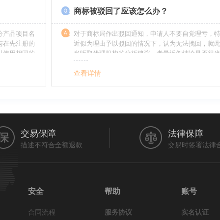
商标被驳回了应该怎么办？
分产品项目名
对于商标局作出驳回通知，申请人不要自觉理亏，
与在先注册的
近似为理由予以驳回的情况下，认为无法挽回，就
以使用相同的
当听取代理机构的分析建议，考量近似结论是否得
最终决定是选择放弃还是进行复审，从而最大限度
利益（很多商标最后取得成功都是复审争取来的，
查看详情
的驳回决定并非最终决定）。驳回复审环节体现了
分给予申请人申辩的机会。
交易保障
法律保障
描述不符合全额退款
交易时签署法律
安全
帮助
账号
合同流程
服务协议
实名认证