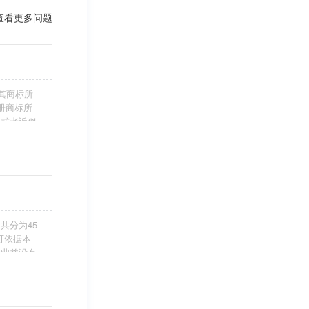
查看更多问题
其商标所
册商标所
近或者近似
伪造、擅自
注册商标标
条件。5、
共分为45
您可依据本
行业并没有
整包含进
别留意，假
不够，从而