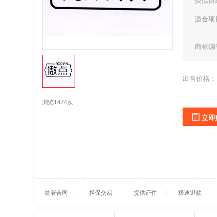
类似群
适合项
商标编
出售价格：
浏览1474次
立即
签署合同
担保交易
提供证件
极速退款