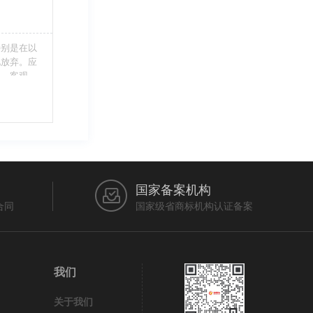
特别是在以
此放弃。应
当、客观，
的维护自身
审查员作出
在法律上充
国家备案机构
合同
国家级省商标机构认证备案
我们
关于我们