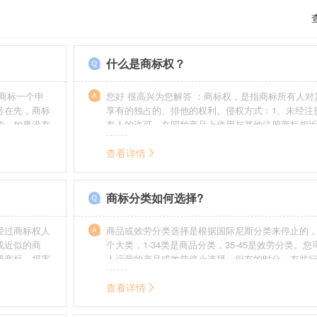
什么是商标权？
商标一个申
您好 很高兴为您解答 ：商标权，是指商标所有人对
号在先，商标
享有的独占的、排他的权利。侵权方式：1、未经注
的，如果没有
有人的许可，在同种商品上使用与其他注册商标相
迟也不会提
的商标。2、销售明知是假冒注册商标的商品。3、
制造他人注册商标标识或者销售伪造、擅自制造的
查看详情
识。4、故意为侵犯注册商标专用权的行为提供便利
给他人注册商标专用权造成其他损害。
商标分类如何选择?
经过商标权人
商品或效劳分类选择是根据国际尼斯分类来停止的，
或近似的商
个大类，1-34类是商品分类，35-45是效劳分类。
册商标，损害
人运营的产品或效劳停止选择。但有的时分，有些
需要承担侵权
在分类表中明白列出，而且也无法由一个分类就完
。情节严重
去，这就呈现了跨类别的状况，对这样的行业要特
查看详情
帮助。
如在类别上选择不当，能够形成对商标的维护力度
无法全面的停止维护。