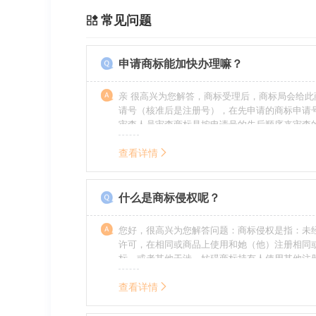
常见问题
申请商标能加快办理嘛？
亲 很高兴为您解答，商标受理后，商标局会给此
请号（核准后是注册号），在先申请的商标申请
审查人员审查商标是按申请号的先后顺序来审查
特殊情况（受理案件需要，被异议等），不会延
前。
查看详情
什么是商标侵权呢？
您好，很高兴为您解答问题：商标侵权是指：未
许可，在相同或商品上使用和她（他）注册相同
标，或者其他干涉、妨碍商标持有人使用其他注
商标持有人合法权益的其他行为。侵权的人通常
的责任，明知侵权的行为的人要承担赔偿的责任
查看详情
的，还要承担刑事责任。希望我的回答对您有所