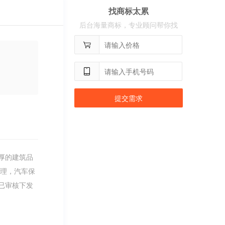
找商标太累
用户
c**8
购买 古雍堂
后台海量商标，专业顾问帮你找
用户
c**2
购买 奢选
用户
c**8
购买 荣智捷
用户
c**2
购买 沃百分
提交需求
厚的建筑品
修理，汽车保
已审核下发