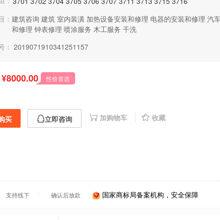
组：
3701
3702
3704
3705
3706
3707
3711
3713
3715
3716
目：
建筑咨询
建筑
室内装潢
加热设备安装和修理
电器的安装和修理
汽
和修理
钟表修理
喷涂服务
木工服务
干洗
号：
2019071910341251157
¥8000.00
性价首选
加购物车
收藏
购买
立即咨询
国家商标局备案机构，安全保障
支持线下
确认后放款