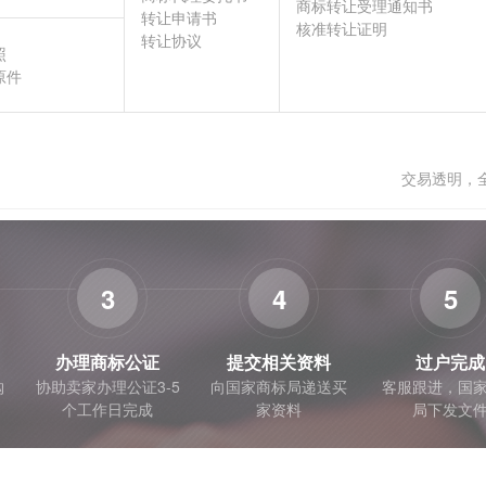
商标转让受理通知书
转让申请书
核准转让证明
转让协议
照
原件
交易透明，
3
4
5
办理商标公证
提交相关资料
过户完成
购
协助卖家办理公证3-5
向国家商标局递送买
客服跟进，国
个工作日完成
家资料
局下发文