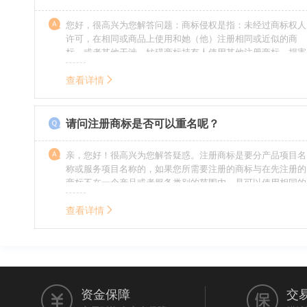
您好，很高兴为您解答问题：商标侵权是指：未经过商标权人
许可，在相同或商品上使用和她（他）注册相同或近似的商
标，或者其他干涉、妨碍商标持有人使用其他注册商标，损害
商标持有人合法权益的其他行为。侵权的人通常需要承担侵权
的责任，明知侵权的行为的人要承担赔偿的责任。情节严重
查看详情
的，还要承担刑事责任。希望我的回答对您有所帮助。
请问注册商标是否可以重名呢？
亲，您好！很高兴为您解答疑惑。注册商标是要分产品项目名
称或服务项目名称的，如果您所需要注册的商标与在先注册的
商标不在一个产品或者服务类别的范围内，是可以使用相同的
名称的。希望我的回答能帮到您。
查看详情
资金保障
交