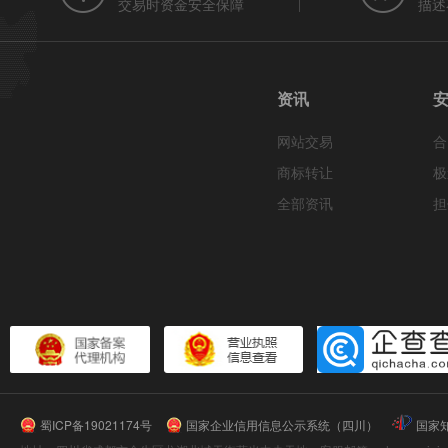
交易时资金安全保障
描述
资讯
网站交易
合
商标转让
极
全部资讯
担
蜀ICP备19021174号
国家企业信用信息公示系统（四川）
国家