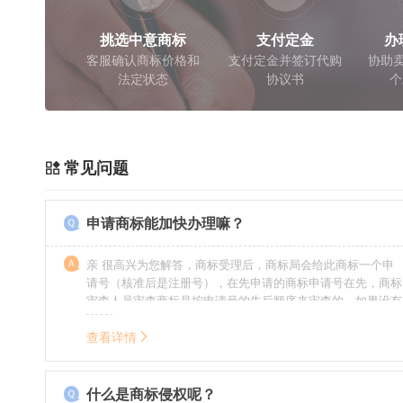
挑选中意商标
支付定金
办
客服确认商标价格和
支付定金并签订代购
协助卖
法定状态
协议书
个
常见问题
申请商标能加快办理嘛？
亲 很高兴为您解答，商标受理后，商标局会给此商标一个申
请号（核准后是注册号），在先申请的商标申请号在先，商标
审查人员审查商标是按申请号的先后顺序来审查的，如果没有
特殊情况（受理案件需要，被异议等），不会延迟也不会提
前。
查看详情
什么是商标侵权呢？