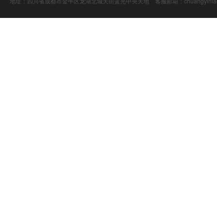
地址：四川省成都市金牛区龙湖北城天街蓝光中央天地 客服邮箱：chuangyiniao@16