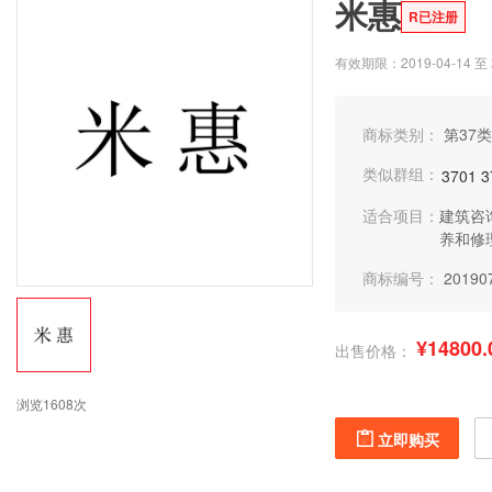
米惠
R已注册
有效期限：2019-04-14 至 2
商标类别：
第37类
类似群组：
3701
3
适合项目：
建筑咨
养和修
商标编号：
20190
¥14800.
出售价格：
浏览1608次
立即购买