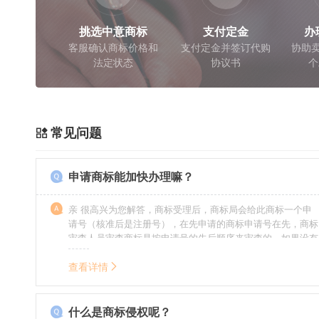
挑选中意商标
支付定金
办
客服确认商标价格和
支付定金并签订代购
协助卖
法定状态
协议书
个
常见问题
申请商标能加快办理嘛？
亲 很高兴为您解答，商标受理后，商标局会给此商标一个申
请号（核准后是注册号），在先申请的商标申请号在先，商标
审查人员审查商标是按申请号的先后顺序来审查的，如果没有
特殊情况（受理案件需要，被异议等），不会延迟也不会提
前。
查看详情
什么是商标侵权呢？