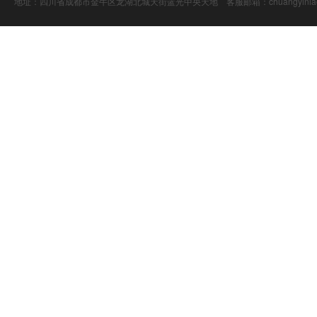
地址：四川省成都市金牛区龙湖北城天街蓝光中央天地 客服邮箱：chuangyiniao@16