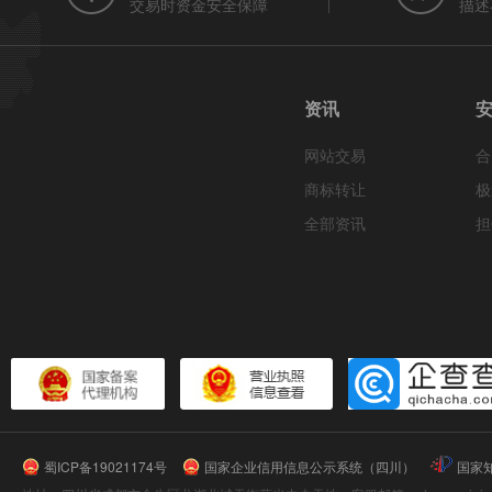
交易时资金安全保障
描述
资讯
网站交易
合
商标转让
极
全部资讯
担
蜀ICP备19021174号
国家企业信用信息公示系统（四川）
国家