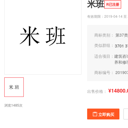
米班
R已注册
有效期限：2019-04-14 至 2
商标类别：
第37类
类似群组：
3701
3
适合项目：
建筑咨
养和修
商标编号：
20190
¥14800.
出售价格：
浏览1485次
立即购买