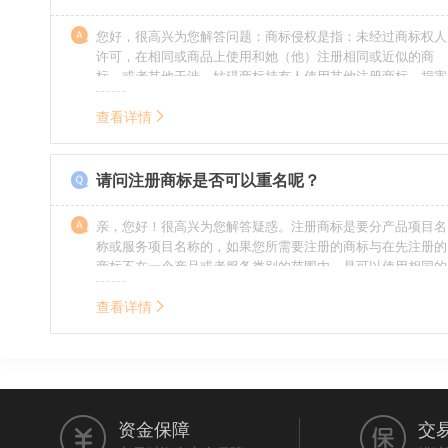
您好，很高兴为您解答问题：商标侵权是指：未经过商标权人
许可，在相同或商品上使用和她（他）注册相同或近似的商
标，或者其他干涉、妨碍商标持有人使用其他注册商标，损害
商标持有人合法权益的其他行为。侵权的人通常需要承担侵权
的责任，明知侵权的行为的人要承担赔偿的责任。情节严重
查看详情
的，还要承担刑事责任。希望我的回答对您有所帮助。
请问注册商标是否可以重名呢？
亲，您好！很高兴为您解答疑惑。注册商标是要分产品项目名
称或服务项目名称的，如果您所需要注册的商标与在先注册的
商标不在一个产品或者服务类别的范围内，是可以使用相同的
名称的。希望我的回答能帮到您。
查看详情
资金保障
交