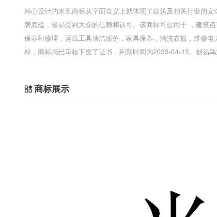
精心设计的米班商标从字面含义上就体现了建筑及相关行业的安
牌底蕴，极易受到大众的信赖和认可。该商标可运用于 ，建筑
保养和修理，运载工具清洁服务，家具保养，清洗衣服，维修电
标，商标局已审核下发了证书，到期时间为2029-04-13。创
商标展示