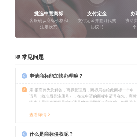
挑选中意商标
支付定金
办
客服确认商标价格和
支付定金并签订代购
协助卖
法定状态
协议书
个
常见问题
申请商标能加快办理嘛？
亲 很高兴为您解答，商标受理后，商标局会给此商标一个申
请号（核准后是注册号），在先申请的商标申请号在先，商标
审查人员审查商标是按申请号的先后顺序来审查的，如果没有
特殊情况（受理案件需要，被异议等），不会延迟也不会提
前。
查看详情
什么是商标侵权呢？