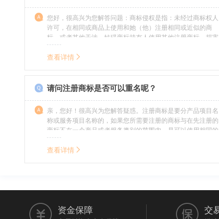
您好，很高兴为您解答问题：商标侵权是指：未经过商标权人
许可，在相同或商品上使用和她（他）注册相同或近似的商
标，或者其他干涉、妨碍商标持有人使用其他注册商标，损害
商标持有人合法权益的其他行为。侵权的人通常需要承担侵权
的责任，明知侵权的行为的人要承担赔偿的责任。情节严重
查看详情
的，还要承担刑事责任。希望我的回答对您有所帮助。
请问注册商标是否可以重名呢？
亲，您好！很高兴为您解答疑惑。注册商标是要分产品项目名
称或服务项目名称的，如果您所需要注册的商标与在先注册的
商标不在一个产品或者服务类别的范围内，是可以使用相同的
名称的。希望我的回答能帮到您。
查看详情
资金保障
交