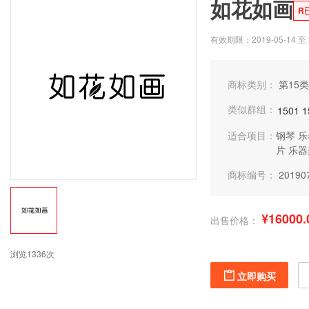
如花如画
R
有效期限：2019-05-14 至 2
商标类别：
第15类
类似群组：
1501
1
适合项目：
钢琴
乐
片
乐器
商标编号：
20190
¥16000.
出售价格：
浏览1336次
立即购买