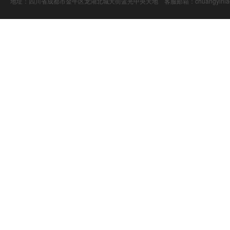
地址：四川省成都市金牛区龙湖北城天街蓝光中央天地 客服邮箱：chuangyiniao@16