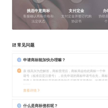
挑选中意商标
支付定金
办
客服确认商标价格和
支付定金并签订代购
协助卖
法定状态
协议书
个
常见问题
申请商标能加快办理嘛？
亲 很高兴为您解答，商标受理后，商标局会给此商标一个申
请号（核准后是注册号），在先申请的商标申请号在先，商标
审查人员审查商标是按申请号的先后顺序来审查的，如果没有
特殊情况（受理案件需要，被异议等），不会延迟也不会提
前。
查看详情
什么是商标侵权呢？