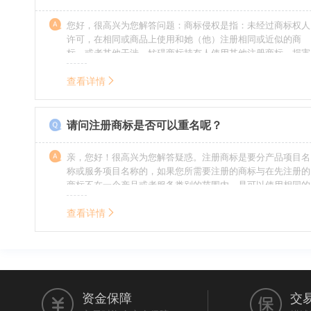
您好，很高兴为您解答问题：商标侵权是指：未经过商标权人
许可，在相同或商品上使用和她（他）注册相同或近似的商
标，或者其他干涉、妨碍商标持有人使用其他注册商标，损害
商标持有人合法权益的其他行为。侵权的人通常需要承担侵权
的责任，明知侵权的行为的人要承担赔偿的责任。情节严重
查看详情
的，还要承担刑事责任。希望我的回答对您有所帮助。
请问注册商标是否可以重名呢？
亲，您好！很高兴为您解答疑惑。注册商标是要分产品项目名
称或服务项目名称的，如果您所需要注册的商标与在先注册的
商标不在一个产品或者服务类别的范围内，是可以使用相同的
名称的。希望我的回答能帮到您。
查看详情
资金保障
交