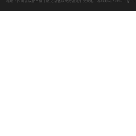
地址：四川省成都市金牛区龙湖北城天街蓝光中央天地 客服邮箱：chuangyiniao@16