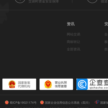
交易时资金安全保障
描述
资讯
网站交易
合
商标转让
极
全部资讯
担
蜀ICP备19021174号
国家企业信用信息公示系统（四川）
国家