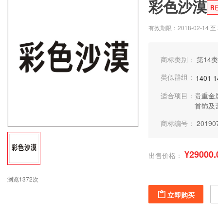
彩色沙漠
R
有效期限：2018-02-14 至 2
商标类别：
第14类
类似群组：
1401
1
适合项目：
贵重金
首饰及
商标编号：
20190
¥29000.
出售价格：
浏览1372次
立即购买