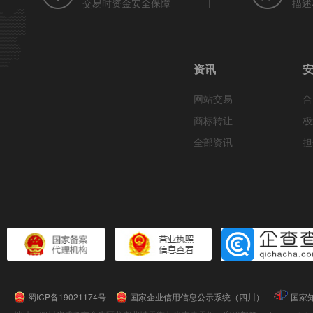
交易时资金安全保障
描述
资讯
网站交易
合
商标转让
极
全部资讯
担
蜀ICP备19021174号
国家企业信用信息公示系统（四川）
国家