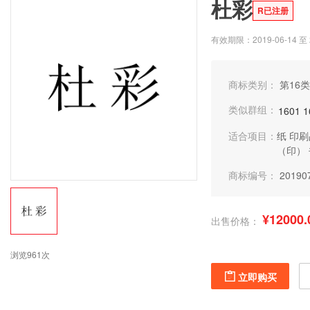
杜彩
R已注册
有效期限：2019-06-14 至 2
商标类别：
第16类
类似群组：
1601
1
适合项目：
纸
印刷
（印）
商标编号：
20190
¥12000.
出售价格：
浏览961次
立即购买