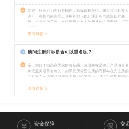
您好，很高兴为您解答问题：商标侵权是指：未经过商标权人
许可，在相同或商品上使用和她（他）注册相同或近似的商
标，或者其他干涉、妨碍商标持有人使用其他注册商标，损害
商标持有人合法权益的其他行为。侵权的人通常需要承担侵权
的责任，明知侵权的行为的人要承担赔偿的责任。情节严重
查看详情
的，还要承担刑事责任。希望我的回答对您有所帮助。
请问注册商标是否可以重名呢？
亲，您好！很高兴为您解答疑惑。注册商标是要分产品项目名
称或服务项目名称的，如果您所需要注册的商标与在先注册的
商标不在一个产品或者服务类别的范围内，是可以使用相同的
名称的。希望我的回答能帮到您。
查看详情
资金保障
交