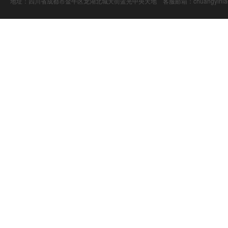
地址：四川省成都市金牛区龙湖北城天街蓝光中央天地 客服邮箱：chuangyiniao@16