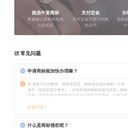
挑选中意商标
支付定金
办
客服确认商标价格和
支付定金并签订代购
协助卖
法定状态
协议书
个
常见问题
申请商标能加快办理嘛？
亲 很高兴为您解答，商标受理后，商标局会给此商标一个申
请号（核准后是注册号），在先申请的商标申请号在先，商标
审查人员审查商标是按申请号的先后顺序来审查的，如果没有
特殊情况（受理案件需要，被异议等），不会延迟也不会提
前。
查看详情
什么是商标侵权呢？