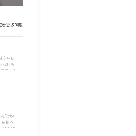
查看更多问题
其商标所
册商标所
近或者近似
伪造、擅自
注册商标标
条件。5、
共分为45
您可依据本
行业并没有
整包含进