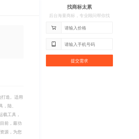
找商标太累
用户
c**8
购买 荣智捷
后台海量商标，专业顾问帮你找
用户
c**2
购买 沃百分
提交需求
的打造。适用
具，陆、
运载工具，
。目前，最功
标资源，为您