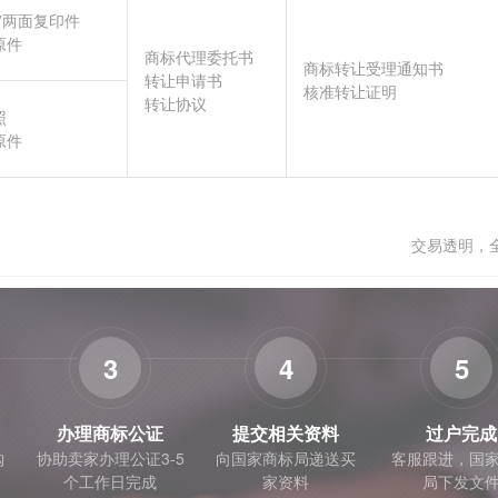
”两面复印件
原件
商标代理委托书
商标转让受理通知书
转让申请书
核准转让证明
转让协议
照
原件
交易透明，
3
4
5
办理商标公证
提交相关资料
过户完成
购
协助卖家办理公证3-5
向国家商标局递送买
客服跟进，国
个工作日完成
家资料
局下发文