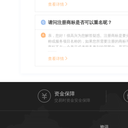
的责任，明知侵权的行为的人要承担赔偿的责任
查看详情
的，还要承担刑事责任。希望我的回答对您有所
请问注册商标是否可以重名呢？
亲，您好！很高兴为您解答疑惑。注册商标是要
称或服务项目名称的，如果您所需要注册的商标
商标不在一个产品或者服务类别的范围内，是可
名称的。希望我的回答能帮到您。
查看详情
资金保障
交易时资金安全保障
资讯