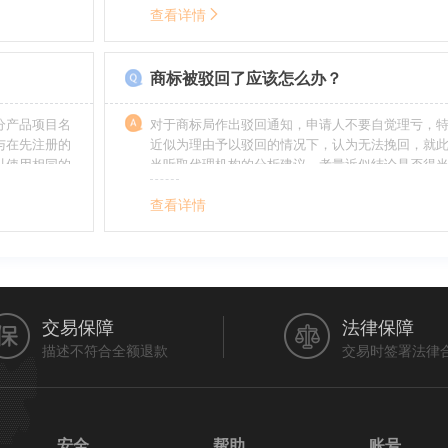
。情节严重
去，这就呈现了跨类别的状况，对这样的行业要特
查看详情
帮助。
如在类别上选择不当，能够形成对商标的维护力度
无法全面的停止维护。
商标被驳回了应该怎么办？
分产品项目名
对于商标局作出驳回通知，申请人不要自觉理亏，
与在先注册的
近似为理由予以驳回的情况下，认为无法挽回，就
以使用相同的
当听取代理机构的分析建议，考量近似结论是否得
最终决定是选择放弃还是进行复审，从而最大限度
利益（很多商标最后取得成功都是复审争取来的，
查看详情
的驳回决定并非最终决定）。驳回复审环节体现了
分给予申请人申辩的机会。
交易保障
法律保障
描述不符合全额退款
交易时签署法律
安全
帮助
账号