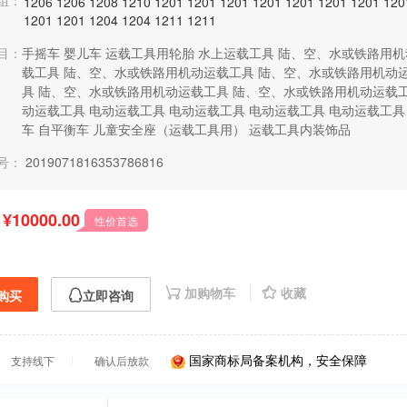
组：
1206
1206
1208
1210
1201
1201
1201
1201
1201
1201
1201
120
1201
1201
1204
1204
1211
1211
目：
手摇车
婴儿车
运载工具用轮胎
水上运载工具
陆、空、水或铁路用机
载工具
陆、空、水或铁路用机动运载工具
陆、空、水或铁路用机动
具
陆、空、水或铁路用机动运载工具
陆、空、水或铁路用机动运载
动运载工具
电动运载工具
电动运载工具
电动运载工具
电动运载工具
车
自平衡车
儿童安全座（运载工具用）
运载工具内装饰品
号：
2019071816353786816
¥10000.00
性价首选
加购物车
收藏
购买
立即咨询
国家商标局备案机构，安全保障
支持线下
确认后放款