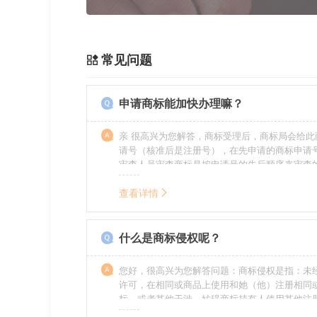
常见问题
申请商标能加快办理嘛？
亲 很高兴为您解答，商标受理后，商标局会给此
请号（核准后是注册号），在先申请的商标申请
审查人员审查商标是按申请号的先后顺序来审查
特殊情况（受理案件需要，被异议等），不会延
前。
查看详情
什么是商标侵权呢？
您好，很高兴为您解答问题：商标侵权是指：未
许可，在相同或商品上使用和她（他）注册相同
标，或者其他干涉、妨碍商标持有人使用其他注
商标持有人合法权益的其他行为。侵权的人通常