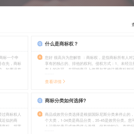
什么是商标权？
商标一个申
您好 很高兴为您解答 ：商标权，是指商标所有人对
号在先，商标
享有的独占的、排他的权利。侵权方式：1、未经注
的，如果没有
有人的许可，在同种商品上使用与其他注册商标相
迟也不会提
的商标。2、销售明知是假冒注册商标的商品。3、
制造他人注册商标标识或者销售伪造、擅自制造的
查看详情
识。4、故意为侵犯注册商标专用权的行为提供便利
给他人注册商标专用权造成其他损害。
商标分类如何选择?
经过商标权人
商品或效劳分类选择是根据国际尼斯分类来停止的，
或近似的商
个大类，1-34类是商品分类，35-45是效劳分类。
册商标，损害
人运营的产品或效劳停止选择。但有的时分，有些
需要承担侵权
在分类表中明白列出，而且也无法由一个分类就完