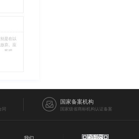
别留意，假
不够，从而
特别是在以
此放弃。应
当、客观，
的维护自身
审查员作出
在法律上充
国家备案机构
合同
国家级省商标机构认证备案
我们