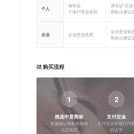
身份证
身份证“正反
个人
个体户营业执照
商标注册证
企业营业执
企业
企业营业执照
商标注册证
购买流程
1
2
挑选中意商标
支付定金
客服确认商标价格和
支付定金并签订代
法定状态
协议书