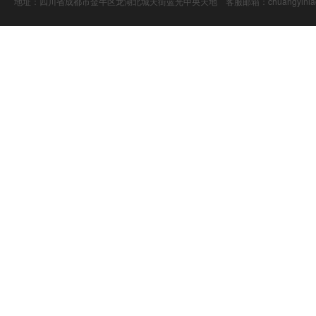
地址：四川省成都市金牛区龙湖北城天街蓝光中央天地 客服邮箱：chuangyiniao@16