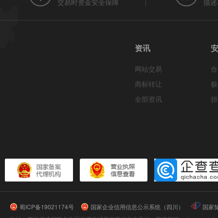
交易时资金安全保障
描述
资讯
网站交易
合
商标转让
极
全部资讯
担
蜀ICP备19021174号
国家企业信用信息公示系统（四川）
国家