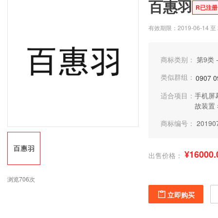
百惠羽
R已注册
有效期限：2019-06-14 至 2
商标类别：
第9类 
类似群组：
0907
0
适合项目：
手机屏
故装置
商标编号：
20190
¥16000.
出售价格：
浏览706次
立即购买