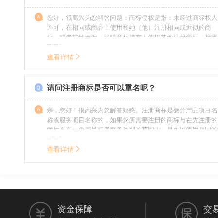
您好，很高兴为您解答问题：商标侵权是指：未经过商标权人
许可，在相同或商品上使用和她（他）注册相同或近似的商
标，或者其他干涉、妨碍商标持有人使用其他注册商标，损害
商标持有人合法权益的其他行为。侵权的人通常需要承担侵权
的责任，明知侵权的行为的人要承担赔偿的责任。情节严重
查看详情
的，还要承担刑事责任。希望我的回答对您有所帮助。
请问注册商标是否可以重名呢？
亲，您好！很高兴为您解答疑惑。注册商标是要分产品项目名
称或服务项目名称的，如果您所需要注册的商标与在先注册的
商标不在一个产品或者服务类别的范围内，是可以使用相同的
名称的。希望我的回答能帮到您。
查看详情
资金保障
交