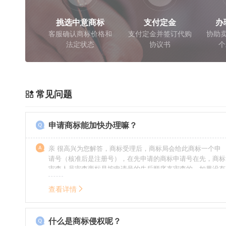
挑选中意商标
支付定金
办
客服确认商标价格和
支付定金并签订代购
协助卖
法定状态
协议书
个
常见问题
申请商标能加快办理嘛？
亲 很高兴为您解答，商标受理后，商标局会给此商标一个申
请号（核准后是注册号），在先申请的商标申请号在先，商标
审查人员审查商标是按申请号的先后顺序来审查的，如果没有
特殊情况（受理案件需要，被异议等），不会延迟也不会提
前。
查看详情
什么是商标侵权呢？