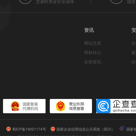
交易时资金安全保障
描述
资讯
网站交易
合
商标转让
极
全部资讯
担
蜀ICP备19021174号
国家企业信用信息公示系统（四川）
国家