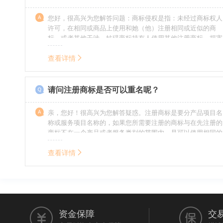
您好，很高兴为您解答问题：商标侵权是指：未经过商标权人
许可，在相同或商品上使用和她（他）注册相同或近似的商
标，或者其他干涉、妨碍商标持有人使用其他注册商标，损害
商标持有人合法权益的其他行为。侵权的人通常需要承担侵权
的责任，明知侵权的行为的人要承担赔偿的责任。情节严重
查看详情
的，还要承担刑事责任。希望我的回答对您有所帮助。
请问注册商标是否可以重名呢？
亲，您好！很高兴为您解答疑惑。注册商标是要分产品项目名
称或服务项目名称的，如果您所需要注册的商标与在先注册的
商标不在一个产品或者服务类别的范围内，是可以使用相同的
名称的。希望我的回答能帮到您。
查看详情
资金保障
交