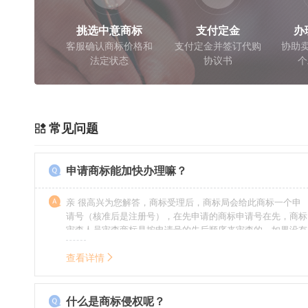
挑选中意商标
支付定金
办
客服确认商标价格和
支付定金并签订代购
协助卖
法定状态
协议书
个
常见问题
申请商标能加快办理嘛？
亲 很高兴为您解答，商标受理后，商标局会给此商标一个申
请号（核准后是注册号），在先申请的商标申请号在先，商标
审查人员审查商标是按申请号的先后顺序来审查的，如果没有
特殊情况（受理案件需要，被异议等），不会延迟也不会提
前。
查看详情
什么是商标侵权呢？