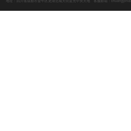
地址：四川省成都市金牛区龙湖北城天街蓝光中央天地 客服邮箱：chuangyiniao@16