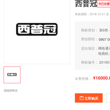
西普冠
R已注册
有效期限：2018-12-21 至 2
商标类别：
第9类 
类似群组：
0907
0
适合项目：
网络通
电视机
商标编号：
20190
¥16000.
出售价格：
浏览696次
立即购买