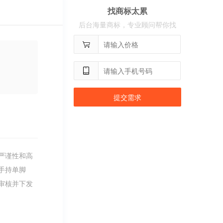
找商标太累
用户
c**2
购买 奢选
后台海量商标，专业顾问帮你找
用户
c**8
购买 荣智捷
用户
c**2
购买 沃百分
提交需求
严谨性和高
手持单脚
审核并下发