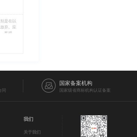
特别是在以
此放弃。应
当、客观，
的维护自身
审查员作出
在法律上充
国家备案机构
合同
国家级省商标机构认证备案
我们
关于我们