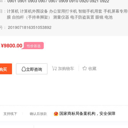
组：
0901
0901
0903
0907
0907
0909
0910
0920
0921
0922
目：
计算机
计算机外围设备
办公室用打卡机
智能手机用套
手机屏幕专用
膜
自拍杆（手持单脚架）
测量仪器
电子防盗装置
眼镜
电池
号：
2019071816351053892
¥9800.00
性价首选
加购物车
收藏
购买
立即咨询
国家商标局备案机构，安全保障
支持线下
确认后放款