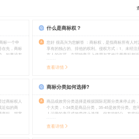
什么是商标权？
商标一个申
您好 很高兴为您解答 ：商标权，是指商标所有人对
号在先，商标
享有的独占的、排他的权利。侵权方式：1、未经注
的，如果没有
有人的许可，在同种商品上使用与其他注册商标相
迟也不会提
的商标。2、销售明知是假冒注册商标的商品。3、
制造他人注册商标标识或者销售伪造、擅自制造的
查看详情
识。4、故意为侵犯注册商标专用权的行为提供便利
给他人注册商标专用权造成其他损害。
商标分类如何选择?
经过商标权人
商品或效劳分类选择是根据国际尼斯分类来停止的，
或近似的商
个大类，1-34类是商品分类，35-45是效劳分类。
册商标，损害
人运营的产品或效劳停止选择。但有的时分，有些
需要承担侵权
在分类表中明白列出，而且也无法由一个分类就完
。情节严重
去，这就呈现了跨类别的状况，对这样的行业要特
查看详情
帮助。
如在类别上选择不当，能够形成对商标的维护力度
无法全面的停止维护。