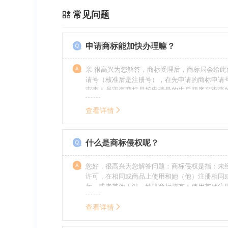
常见问题
申请商标能加快办理嘛？
亲 很高兴为您解答，商标受理后，商标局会给此
请号（核准后是注册号），在先申请的商标申请
审查人员审查商标是按申请号的先后顺序来审查
特殊情况（受理案件需要，被异议等），不会延
前。
查看详情
什么是商标侵权呢？
您好，很高兴为您解答问题：商标侵权是指：未
许可，在相同或商品上使用和她（他）注册相同
标，或者其他干涉、妨碍商标持有人使用其他注
商标持有人合法权益的其他行为。侵权的人通常
的责任，明知侵权的行为的人要承担赔偿的责任
查看详情
的，还要承担刑事责任。希望我的回答对您有所