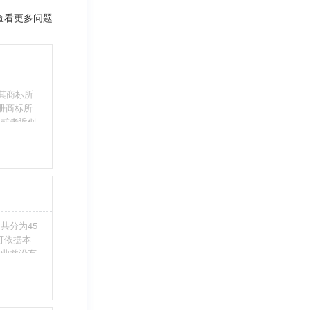
查看更多问题
其商标所
册商标所
近或者近似
伪造、擅自
注册商标标
条件。5、
共分为45
您可依据本
行业并没有
整包含进
别留意，假
不够，从而