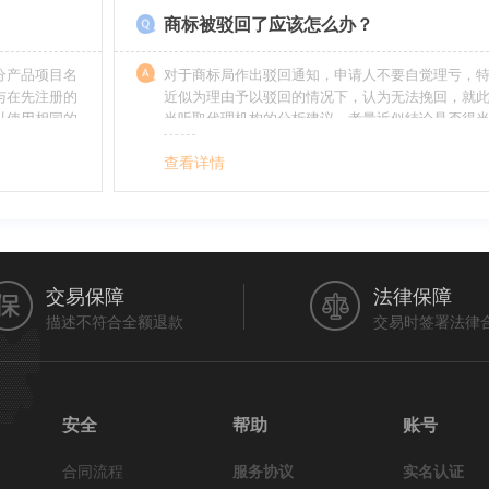
商标被驳回了应该怎么办？
分产品项目名
对于商标局作出驳回通知，申请人不要自觉理亏，
与在先注册的
近似为理由予以驳回的情况下，认为无法挽回，就
以使用相同的
当听取代理机构的分析建议，考量近似结论是否得
最终决定是选择放弃还是进行复审，从而最大限度
利益（很多商标最后取得成功都是复审争取来的，
查看详情
的驳回决定并非最终决定）。驳回复审环节体现了
分给予申请人申辩的机会。
交易保障
法律保障
描述不符合全额退款
交易时签署法律
安全
帮助
账号
合同流程
服务协议
实名认证