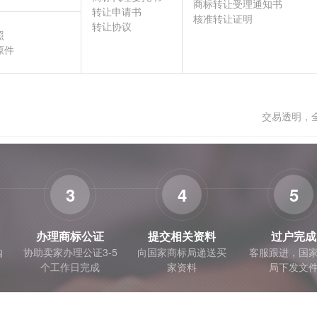
商标转让受理通知书
转让申请书
核准转让证明
转让协议
照
原件
交易透明，
3
4
5
办理商标公证
提交相关资料
过户完成
购
协助卖家办理公证3-5
向国家商标局递送买
客服跟进，国
个工作日完成
家资料
局下发文