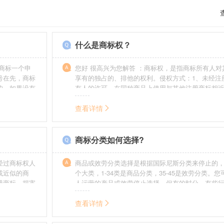
什么是商标权？
商标一个申
您好 很高兴为您解答 ：商标权，是指商标所有人对
号在先，商标
享有的独占的、排他的权利。侵权方式：1、未经注
的，如果没有
有人的许可，在同种商品上使用与其他注册商标相
迟也不会提
的商标。2、销售明知是假冒注册商标的商品。3、
制造他人注册商标标识或者销售伪造、擅自制造的
查看详情
识。4、故意为侵犯注册商标专用权的行为提供便利
给他人注册商标专用权造成其他损害。
商标分类如何选择?
经过商标权人
商品或效劳分类选择是根据国际尼斯分类来停止的，
或近似的商
个大类，1-34类是商品分类，35-45是效劳分类。
册商标，损害
人运营的产品或效劳停止选择。但有的时分，有些
需要承担侵权
在分类表中明白列出，而且也无法由一个分类就完
。情节严重
去，这就呈现了跨类别的状况，对这样的行业要特
查看详情
帮助。
如在类别上选择不当，能够形成对商标的维护力度
无法全面的停止维护。