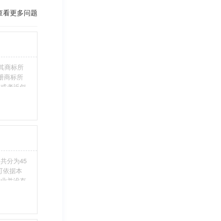
查看更多问题
其商标所
册商标所
近或者近似
伪造、擅自
注册商标标
条件。5、
共分为45
您可依据本
行业并没有
整包含进
别留意，假
不够，从而