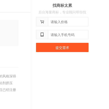
找商标太累
用户
c**2
购买 奢选
后台海量商标，专业顾问帮你找
用户
c**8
购买 荣智捷
用户
c**2
购买 沃百分
提交需求
的风格深得
粘剂挤压
且已经注册