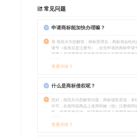
常见问题
申请商标能加快办理嘛？
亲 很高兴为您解答，商标受理后，商标局会给此
请号（核准后是注册号），在先申请的商标申请
审查人员审查商标是按申请号的先后顺序来审查
特殊情况（受理案件需要，被异议等），不会延
前。
查看详情
什么是商标侵权呢？
您好，很高兴为您解答问题：商标侵权是指：未
许可，在相同或商品上使用和她（他）注册相同
标，或者其他干涉、妨碍商标持有人使用其他注
商标持有人合法权益的其他行为。侵权的人通常
的责任，明知侵权的行为的人要承担赔偿的责任
查看详情
的，还要承担刑事责任。希望我的回答对您有所