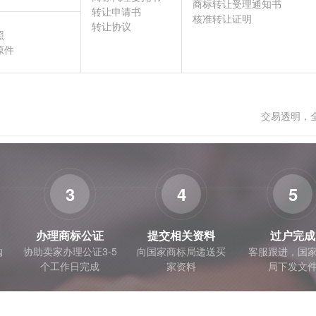
商标转让受理通知书
转让申请书
核准转让证明
转让协议
照
原件
交易透明，
3
4
5
办理商标公证
提交相关资料
过户完成
购
协助卖家办理公证3-5
向国家商标局递送买
客服跟进，国
个工作日完成
家资料
局下发文