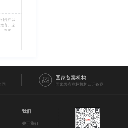
特别是在以
此放弃。应
当、客观，
的维护自身
审查员作出
在法律上充
国家备案机构
合同
国家级省商标机构认证备案
我们
关于我们