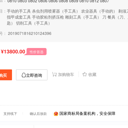
组：
0810
0803
0802
0806
0806
0808
0809
0810
0812
0807
目：
手动的手工具
杀虫剂用喷雾器（手工具）
农业器具（手动的）
剃须
指甲成套工具
手动胶粘剂挤压枪
雕刻工具（手工具）
刀
餐具（刀、
匙）
切削工具（手工具）
号：
2019071816210124396
¥13800.00
性价首选
加购物车
收藏
购买
立即咨询
国家商标局备案机构，安全保障
支持线下
确认后放款