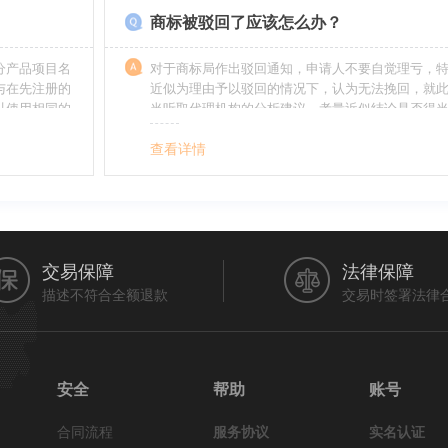
商标被驳回了应该怎么办？
分产品项目名
对于商标局作出驳回通知，申请人不要自觉理亏，
与在先注册的
近似为理由予以驳回的情况下，认为无法挽回，就
以使用相同的
当听取代理机构的分析建议，考量近似结论是否得
最终决定是选择放弃还是进行复审，从而最大限度
利益（很多商标最后取得成功都是复审争取来的，
查看详情
的驳回决定并非最终决定）。驳回复审环节体现了
分给予申请人申辩的机会。
交易保障
法律保障
描述不符合全额退款
交易时签署法律
安全
帮助
账号
合同流程
服务协议
实名认证