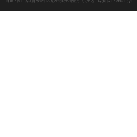
地址：四川省成都市金牛区龙湖北城天街蓝光中央天地 客服邮箱：chuangyiniao@16