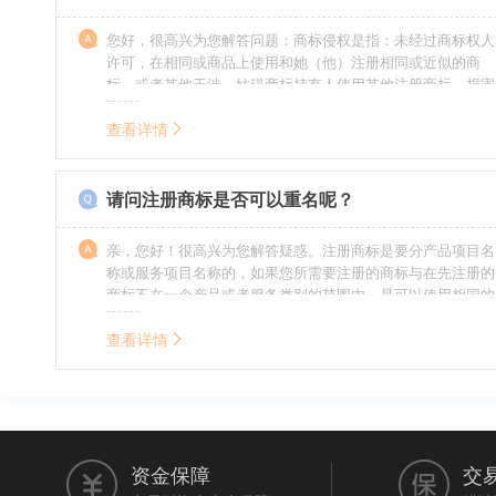
您好，很高兴为您解答问题：商标侵权是指：未经过商标权人
许可，在相同或商品上使用和她（他）注册相同或近似的商
标，或者其他干涉、妨碍商标持有人使用其他注册商标，损害
商标持有人合法权益的其他行为。侵权的人通常需要承担侵权
的责任，明知侵权的行为的人要承担赔偿的责任。情节严重
查看详情
的，还要承担刑事责任。希望我的回答对您有所帮助。
请问注册商标是否可以重名呢？
亲，您好！很高兴为您解答疑惑。注册商标是要分产品项目名
称或服务项目名称的，如果您所需要注册的商标与在先注册的
商标不在一个产品或者服务类别的范围内，是可以使用相同的
名称的。希望我的回答能帮到您。
查看详情
资金保障
交