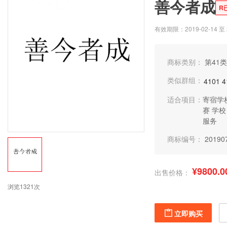
善今者成
R
有效期限：2019-02-14 至 2
商标类别：
第41类
类似群组：
4101
4
适合项目：
寄宿学
赛
学校
服务
商标编号：
20190
¥9800.0
出售价格：
浏览1321次
立即购买