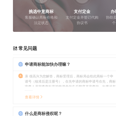
挑选中意商标
支付定金
办
客服确认商标价格和
支付定金并签订代购
协助卖
法定状态
协议书
个
常见问题
申请商标能加快办理嘛？
亲 很高兴为您解答，商标受理后，商标局会给此商标一个申
请号（核准后是注册号），在先申请的商标申请号在先，商标
审查人员审查商标是按申请号的先后顺序来审查的，如果没有
特殊情况（受理案件需要，被异议等），不会延迟也不会提
前。
查看详情
什么是商标侵权呢？