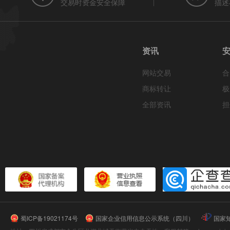
交易时资金安全保障
描述
资讯
网站交易
合
商标转让
极
全部资讯
担
蜀ICP备19021174号
国家企业信用信息公示系统（四川）
国家