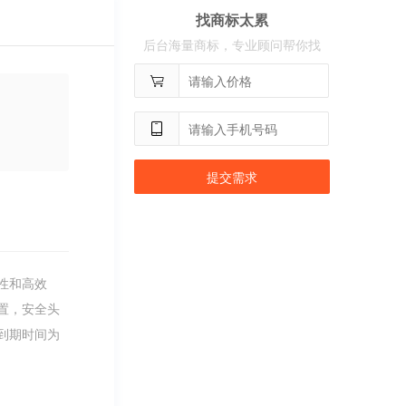
找商标太累
用户
c**2
购买 奢选
后台海量商标，专业顾问帮你找
用户
c**8
购买 荣智捷
用户
c**2
购买 沃百分
提交需求
性和高效
置，安全头
到期时间为