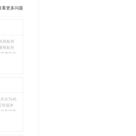
查看更多问题
其商标所
册商标所
近或者近似
伪造、擅自
注册商标标
条件。5、
共分为45
您可依据本
行业并没有
整包含进
别留意，假
不够，从而