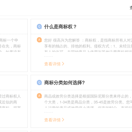
什么是商标权？
商标一个申
您好 很高兴为您解答 ：商标权，是指商标所有人对
号在先，商标
享有的独占的、排他的权利。侵权方式：1、未经注
的，如果没有
有人的许可，在同种商品上使用与其他注册商标相
迟也不会提
的商标。2、销售明知是假冒注册商标的商品。3、
制造他人注册商标标识或者销售伪造、擅自制造的
查看详情
识。4、故意为侵犯注册商标专用权的行为提供便利
给他人注册商标专用权造成其他损害。
商标分类如何选择?
经过商标权人
商品或效劳分类选择是根据国际尼斯分类来停止的，
或近似的商
个大类，1-34类是商品分类，35-45是效劳分类。
册商标，损害
人运营的产品或效劳停止选择。但有的时分，有些
需要承担侵权
在分类表中明白列出，而且也无法由一个分类就完
。情节严重
去，这就呈现了跨类别的状况，对这样的行业要特
查看详情
帮助。
如在类别上选择不当，能够形成对商标的维护力度
无法全面的停止维护。