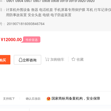
组：
0901
0904
0907
0907
0908
0908
0919
0919
0920
0920
目：
计算机外围设备
衡器
电话机套
手机屏幕专用保护膜
耳机
行车记录
用防事故装置
安全头盔
电锁
电子防盗装置
号：
2019071816093846764
¥12000.00
性价首选
加购物车
收藏
购买
立即咨询
国家商标局备案机构，安全保障
支持线下
确认后放款