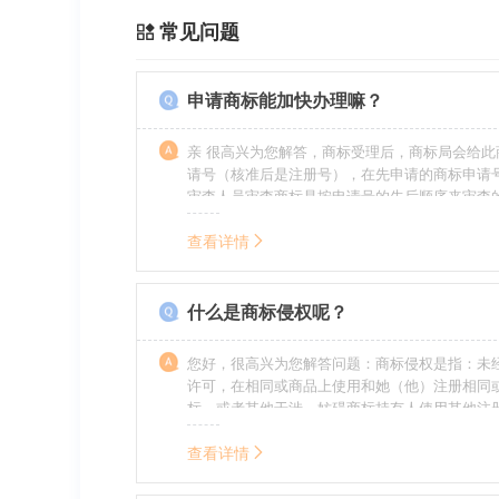
常见问题
申请商标能加快办理嘛？
亲 很高兴为您解答，商标受理后，商标局会给此
请号（核准后是注册号），在先申请的商标申请
审查人员审查商标是按申请号的先后顺序来审查
特殊情况（受理案件需要，被异议等），不会延
前。
查看详情
什么是商标侵权呢？
您好，很高兴为您解答问题：商标侵权是指：未
许可，在相同或商品上使用和她（他）注册相同
标，或者其他干涉、妨碍商标持有人使用其他注
商标持有人合法权益的其他行为。侵权的人通常
的责任，明知侵权的行为的人要承担赔偿的责任
查看详情
的，还要承担刑事责任。希望我的回答对您有所