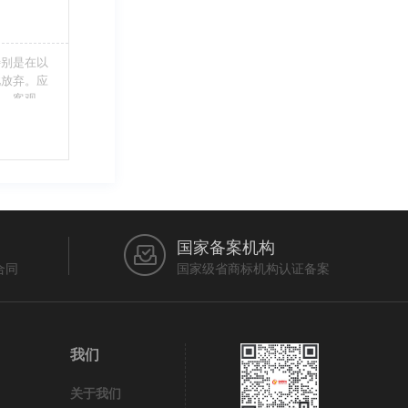
特别是在以
此放弃。应
当、客观，
的维护自身
审查员作出
在法律上充
国家备案机构
合同
国家级省商标机构认证备案
我们
关于我们