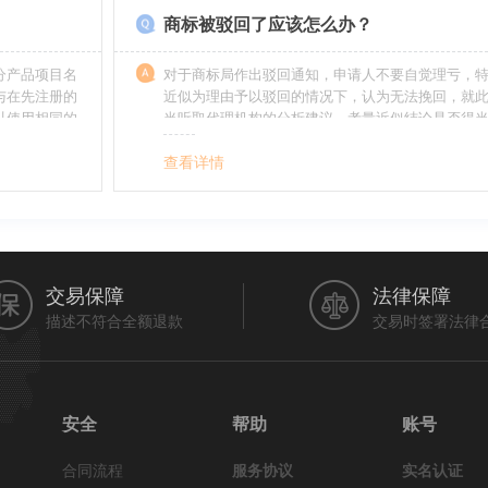
商标被驳回了应该怎么办？
分产品项目名
对于商标局作出驳回通知，申请人不要自觉理亏，
与在先注册的
近似为理由予以驳回的情况下，认为无法挽回，就
以使用相同的
当听取代理机构的分析建议，考量近似结论是否得
最终决定是选择放弃还是进行复审，从而最大限度
利益（很多商标最后取得成功都是复审争取来的，
查看详情
的驳回决定并非最终决定）。驳回复审环节体现了
分给予申请人申辩的机会。
交易保障
法律保障
描述不符合全额退款
交易时签署法律
安全
帮助
账号
合同流程
服务协议
实名认证