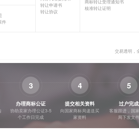
商标转让受理通知书
转让申请书
核准转让证明
转让协议
照
原件
交易透明，
3
4
5
办理商标公证
提交相关资料
过户完成
购
协助卖家办理公证3-5
向国家商标局递送买
客服跟进，国
个工作日完成
家资料
局下发文