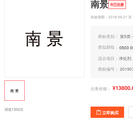
南景
R已注册
有效期限：2018-09-21 至 2
商标类别：
第5类 
类似群组：
0503
0
适合项目：
净化剂
商标编号：
20190
¥13800.
出售价格：
浏览1302次
立即购买