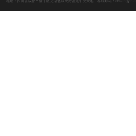
地址：四川省成都市金牛区龙湖北城天街蓝光中央天地 客服邮箱：chuangyiniao@16