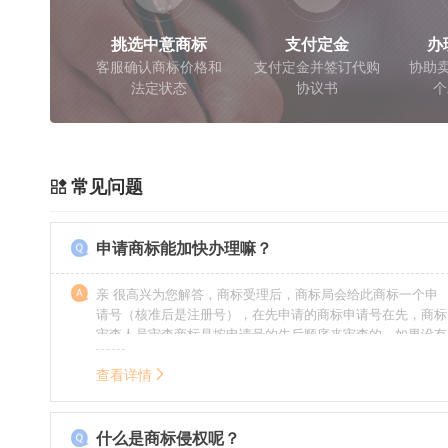
挑选中意商标
支付定金
办
客服确认商标价格和
支付定金并签订代购
协助卖
法定状态
协议书
个
常见问题
申请商标能加快办理嘛？
亲 很高兴为您解答，商标受理后，商标局会给此商标一个申
请号（核准后是注册号），在先申请的商标申请号在先，商标
审查人员审查商标是按申请号的先后顺序来审查的，如果没有
特殊情况（受理案件需要，被异议等），不会延迟也不会提
前。
查看详情
什么是商标侵权呢？