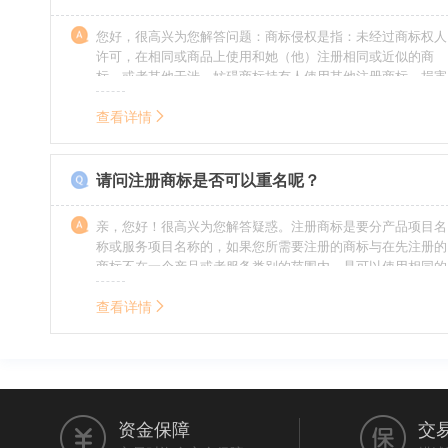
您好，很高兴为您解答问题：商标侵权是指：未经过商标权人
许可，在相同或商品上使用和她（他）注册相同或近似的商
标，或者其他干涉、妨碍商标持有人使用其他注册商标，损害
商标持有人合法权益的其他行为。侵权的人通常需要承担侵权
的责任，明知侵权的行为的人要承担赔偿的责任。情节严重
查看详情
的，还要承担刑事责任。希望我的回答对您有所帮助。
请问注册商标是否可以重名呢？
亲，您好！很高兴为您解答疑惑。注册商标是要分产品项目名
称或服务项目名称的，如果您所需要注册的商标与在先注册的
商标不在一个产品或者服务类别的范围内，是可以使用相同的
名称的。希望我的回答能帮到您。
查看详情
资金保障
交