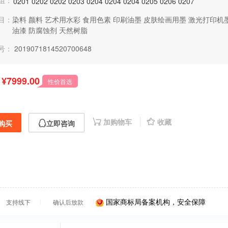
组：
0201
0202
0202
0203
0204
0204
0204
0205
0206
0207
目：
染料
颜料
艺术用水彩
食用色素
印刷油墨
皮肤绘画用墨
激光打印机
油漆
防腐蚀剂
天然树脂
号：
2019071814520700648
¥7999.00
性价首选
加购物车
收藏
购买
立即咨询
国家商标局备案机构，安全保障
支持线下
确认后放款