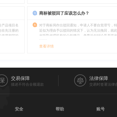
帮助。
如在类别上选择不当，能够形成对商标的维护力度
无法全面的停止维护。
商标被驳回了应该怎么办？
分产品项目名
对于商标局作出驳回通知，申请人不要自觉理亏，
与在先注册的
近似为理由予以驳回的情况下，认为无法挽回，就
以使用相同的
当听取代理机构的分析建议，考量近似结论是否得
最终决定是选择放弃还是进行复审，从而最大限度
利益（很多商标最后取得成功都是复审争取来的，
查看详情
的驳回决定并非最终决定）。驳回复审环节体现了
分给予申请人申辩的机会。
交易保障
法律保障
描述不符合全额退款
交易时签署法律
安全
帮助
账号