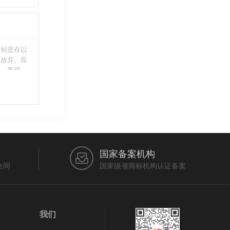
不够，从而
特别是在以
此放弃。应
当、客观，
的维护自身
审查员作出
在法律上充
国家备案机构
合同
国家级省商标机构认证备案
我们