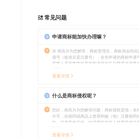
常见问题
申请商标能加快办理嘛？
亲 很高兴为您解答，商标受理后，商标局会给此
请号（核准后是注册号），在先申请的商标申请
审查人员审查商标是按申请号的先后顺序来审查
特殊情况（受理案件需要，被异议等），不会延
前。
查看详情
什么是商标侵权呢？
您好，很高兴为您解答问题：商标侵权是指：未
许可，在相同或商品上使用和她（他）注册相同
标，或者其他干涉、妨碍商标持有人使用其他注
商标持有人合法权益的其他行为。侵权的人通常
的责任，明知侵权的行为的人要承担赔偿的责任
查看详情