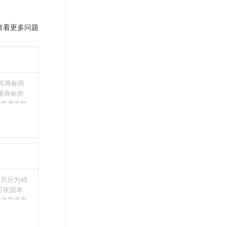
查看更多问题
其商标所
册商标所
近或者近似
伪造、擅自
注册商标标
条件。5、
共分为45
您可依据本
行业并没有
整包含进
别留意，假