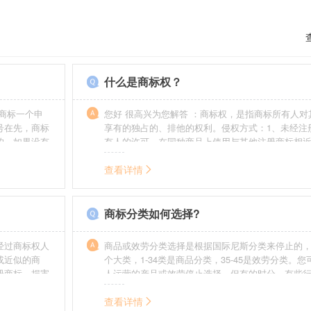
什么是商标权？
商标一个申
您好 很高兴为您解答 ：商标权，是指商标所有人对
号在先，商标
享有的独占的、排他的权利。侵权方式：1、未经注
的，如果没有
有人的许可，在同种商品上使用与其他注册商标相
迟也不会提
的商标。2、销售明知是假冒注册商标的商品。3、
制造他人注册商标标识或者销售伪造、擅自制造的
查看详情
识。4、故意为侵犯注册商标专用权的行为提供便利
给他人注册商标专用权造成其他损害。
商标分类如何选择?
经过商标权人
商品或效劳分类选择是根据国际尼斯分类来停止的，
或近似的商
个大类，1-34类是商品分类，35-45是效劳分类。
册商标，损害
人运营的产品或效劳停止选择。但有的时分，有些
需要承担侵权
在分类表中明白列出，而且也无法由一个分类就完
。情节严重
去，这就呈现了跨类别的状况，对这样的行业要特
查看详情