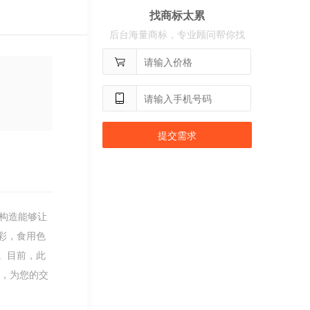
找商标太累
用户
c**2
购买 奢选
后台海量商标，专业顾问帮你找
用户
c**8
购买 荣智捷
用户
c**2
购买 沃百分
提交需求
构造能够让
彩，食用色
。目前，此
源，为您的交