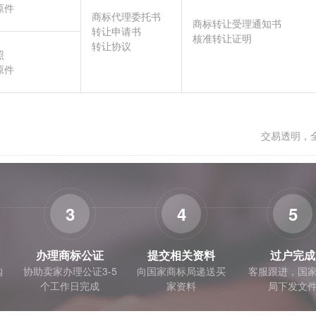
原件
商标代理委托书
商标转让受理通知书
转让申请书
核准转让证明
转让协议
照
原件
交易透明，
3
4
5
办理商标公证
提交相关资料
过户完成
购
协助卖家办理公证3-5
向国家商标局递送买
客服跟进，国
个工作日完成
家资料
局下发文