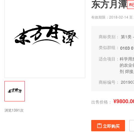
东方月潭
R
有效期限：2018-02-14 至 2
商标类别：
第1类 
类似群组：
0103
0
适合项目：
科学用
的农业
剂
焊接
商标编号：
20190
¥9800.0
出售价格：
浏览1391次
立即购买