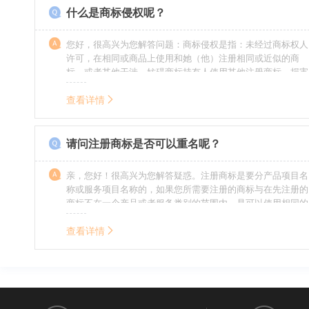
什么是商标侵权呢？
您好，很高兴为您解答问题：商标侵权是指：未经过商标权人
许可，在相同或商品上使用和她（他）注册相同或近似的商
标，或者其他干涉、妨碍商标持有人使用其他注册商标，损害
商标持有人合法权益的其他行为。侵权的人通常需要承担侵权
的责任，明知侵权的行为的人要承担赔偿的责任。情节严重
查看详情
的，还要承担刑事责任。希望我的回答对您有所帮助。
请问注册商标是否可以重名呢？
亲，您好！很高兴为您解答疑惑。注册商标是要分产品项目名
称或服务项目名称的，如果您所需要注册的商标与在先注册的
商标不在一个产品或者服务类别的范围内，是可以使用相同的
名称的。希望我的回答能帮到您。
查看详情