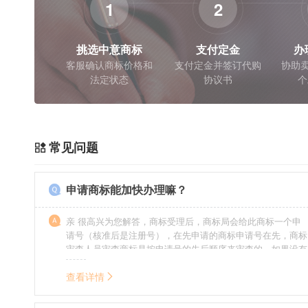
1
2
挑选中意商标
支付定金
办
客服确认商标价格和
支付定金并签订代购
协助卖
法定状态
协议书
个
常见问题
申请商标能加快办理嘛？
亲 很高兴为您解答，商标受理后，商标局会给此商标一个申
请号（核准后是注册号），在先申请的商标申请号在先，商标
审查人员审查商标是按申请号的先后顺序来审查的，如果没有
特殊情况（受理案件需要，被异议等），不会延迟也不会提
前。
查看详情