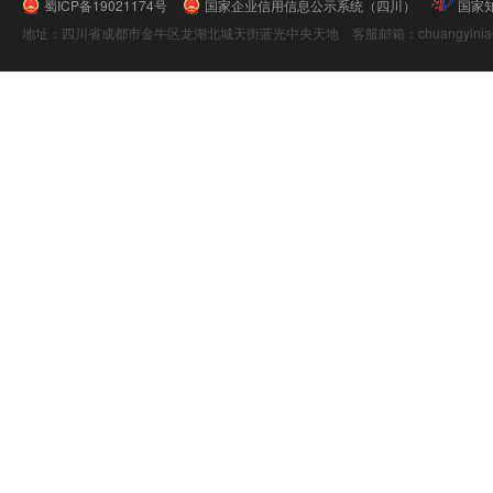
蜀ICP备19021174号
国家企业信用信息公示系统（四川）
国家
地址：四川省成都市金牛区龙湖北城天街蓝光中央天地 客服邮箱：chuangyiniao@16