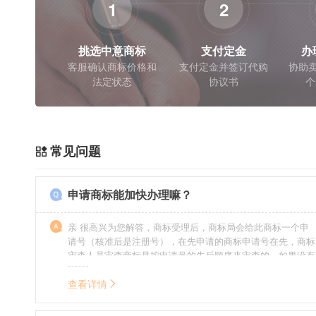
1
2
挑选中意商标
支付定金
办
客服确认商标价格和
支付定金并签订代购
协助卖
法定状态
协议书
个
常见问题
申请商标能加快办理嘛？
亲 很高兴为您解答，商标受理后，商标局会给此商标一个申
请号（核准后是注册号），在先申请的商标申请号在先，商标
审查人员审查商标是按申请号的先后顺序来审查的，如果没有
特殊情况（受理案件需要，被异议等），不会延迟也不会提
前。
查看详情