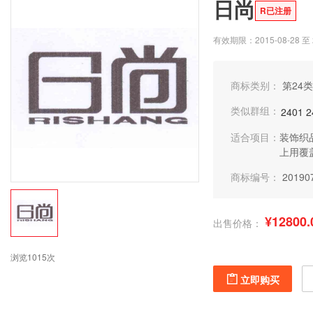
日尚
R已注册
有效期限：2015-08-28 至 2
商标类别：
第24类
类似群组：
2401
2
适合项目：
装饰织
上用覆
商标编号：
20190
¥12800.
出售价格：
浏览1015次
立即购买