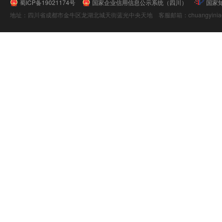
蜀ICP备19021174号
国家企业信用信息公示系统（四川）
国家
地址：四川省成都市金牛区龙湖北城天街蓝光中央天地 客服邮箱：chuangyiniao@16