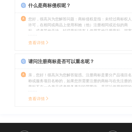
什么是商标侵权呢？
您好，很高兴为您解答问题：商标侵权是指：未经过商标权人
许可，在相同或商品上使用和她（他）注册相同或近似的商
标，或者其他干涉、妨碍商标持有人使用其他注册商标，损害
商标持有人合法权益的其他行为。侵权的人通常需要承担侵权
的责任，明知侵权的行为的人要承担赔偿的责任。情节严重
查看详情
的，还要承担刑事责任。希望我的回答对您有所帮助。
请问注册商标是否可以重名呢？
亲，您好！很高兴为您解答疑惑。注册商标是要分产品项目名
称或服务项目名称的，如果您所需要注册的商标与在先注册的
商标不在一个产品或者服务类别的范围内，是可以使用相同的
名称的。希望我的回答能帮到您。
查看详情