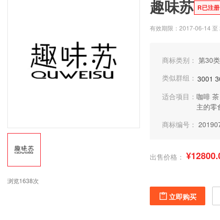
趣味苏
R已注册
有效期限：2017-06-14 至 2
商标类别：
第30类
类似群组：
3001
3
适合项目：
咖啡
茶
主的零
商标编号：
20190
¥12800.
出售价格：
浏览1638次
立即购买