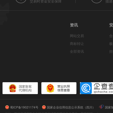
交易时资金安全保障
描述
资讯
网站交易
合
商标转让
极
全部资讯
担
蜀ICP备19021174号
国家企业信用信息公示系统（四川）
国家