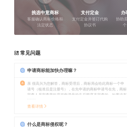
挑选中意商标
支付定金
办
客服确认商标价格和
支付定金并签订代购
协助卖
法定状态
协议书
个
常见问题
申请商标能加快办理嘛？
亲 很高兴为您解答，商标受理后，商标局会给此商标一个申
请号（核准后是注册号），在先申请的商标申请号在先，商标
审查人员审查商标是按申请号的先后顺序来审查的，如果没有
特殊情况（受理案件需要，被异议等），不会延迟也不会提
前。
查看详情
什么是商标侵权呢？