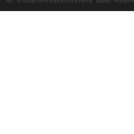
地址：四川省成都市金牛区龙湖北城天街蓝光中央天地 客服邮箱：chuangyiniao@16