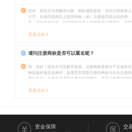
您好，很高兴为您解答问题：商标侵权是指：未经过商标权人
许可，在相同或商品上使用和她（他）注册相同或近似的商
标，或者其他干涉、妨碍商标持有人使用其他注册商标，损害
商标持有人合法权益的其他行为。侵权的人通常需要承担侵权
的责任，明知侵权的行为的人要承担赔偿的责任。情节严重
查看详情
的，还要承担刑事责任。希望我的回答对您有所帮助。
请问注册商标是否可以重名呢？
亲，您好！很高兴为您解答疑惑。注册商标是要分产品项目名
称或服务项目名称的，如果您所需要注册的商标与在先注册的
商标不在一个产品或者服务类别的范围内，是可以使用相同的
名称的。希望我的回答能帮到您。
查看详情
资金保障
交