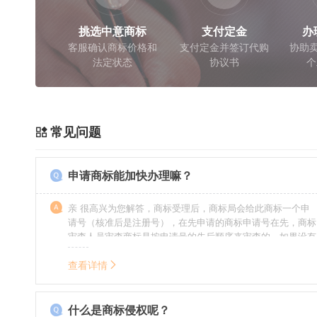
挑选中意商标
支付定金
办
客服确认商标价格和
支付定金并签订代购
协助卖
法定状态
协议书
个
常见问题
申请商标能加快办理嘛？
亲 很高兴为您解答，商标受理后，商标局会给此商标一个申
请号（核准后是注册号），在先申请的商标申请号在先，商标
审查人员审查商标是按申请号的先后顺序来审查的，如果没有
特殊情况（受理案件需要，被异议等），不会延迟也不会提
前。
查看详情
什么是商标侵权呢？