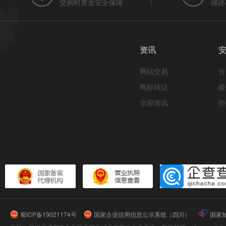
交易时资金安全保障
描述
资讯
网站交易
合
商标转让
极
全部资讯
担
蜀ICP备19021174号
国家企业信用信息公示系统（四川）
国家