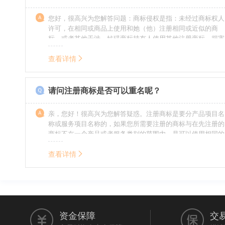
您好，很高兴为您解答问题：商标侵权是指：未经过商标权人
许可，在相同或商品上使用和她（他）注册相同或近似的商
标，或者其他干涉、妨碍商标持有人使用其他注册商标，损害
商标持有人合法权益的其他行为。侵权的人通常需要承担侵权
的责任，明知侵权的行为的人要承担赔偿的责任。情节严重
查看详情
的，还要承担刑事责任。希望我的回答对您有所帮助。
请问注册商标是否可以重名呢？
亲，您好！很高兴为您解答疑惑。注册商标是要分产品项目名
称或服务项目名称的，如果您所需要注册的商标与在先注册的
商标不在一个产品或者服务类别的范围内，是可以使用相同的
名称的。希望我的回答能帮到您。
查看详情
资金保障
交