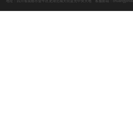
地址：四川省成都市金牛区龙湖北城天街蓝光中央天地 客服邮箱：chuangyiniao@16