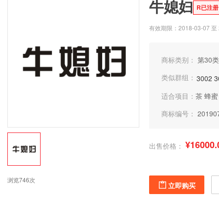
牛媳妇
R已注册
有效期限：2018-03-07 至 2
商标类别：
第30类
类似群组：
3002
3
适合项目：
茶
蜂蜜
商标编号：
20190
¥16000.
出售价格：
浏览746次
立即购买