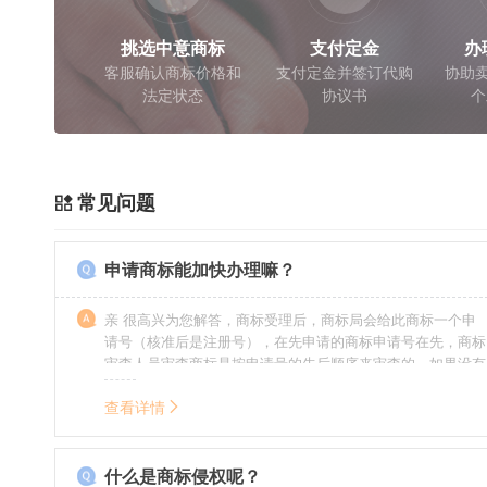
挑选中意商标
支付定金
办
客服确认商标价格和
支付定金并签订代购
协助卖
法定状态
协议书
个
常见问题
申请商标能加快办理嘛？
亲 很高兴为您解答，商标受理后，商标局会给此商标一个申
请号（核准后是注册号），在先申请的商标申请号在先，商标
审查人员审查商标是按申请号的先后顺序来审查的，如果没有
特殊情况（受理案件需要，被异议等），不会延迟也不会提
前。
查看详情
什么是商标侵权呢？