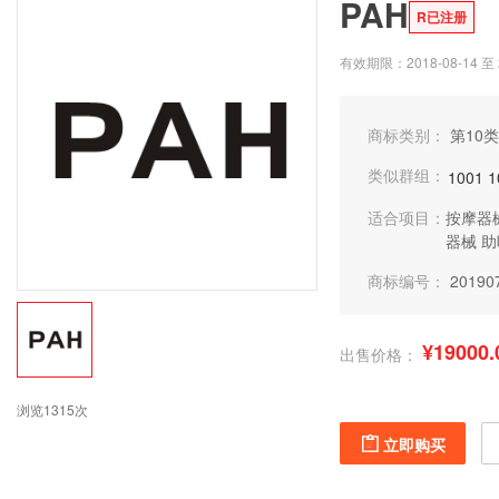
PAH
R已注册
有效期限：2018-08-14 至 2
商标类别：
第10类
类似群组：
1001
1
适合项目：
按摩器
器械
助
商标编号：
20190
¥19000.
出售价格：
浏览1315次
立即购买