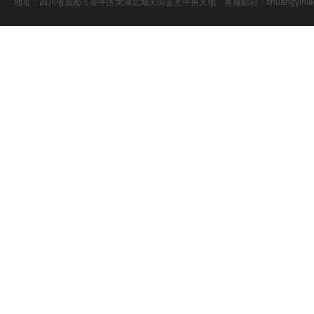
地址：四川省成都市金牛区龙湖北城天街蓝光中央天地 客服邮箱：chuangyiniao@16