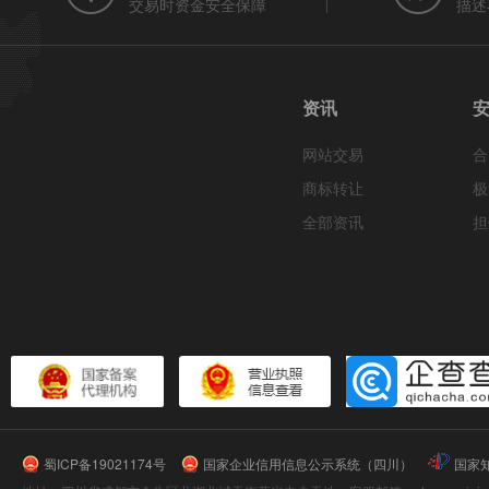
交易时资金安全保障
描述
资讯
网站交易
合
商标转让
极
全部资讯
担
蜀ICP备19021174号
国家企业信用信息公示系统（四川）
国家