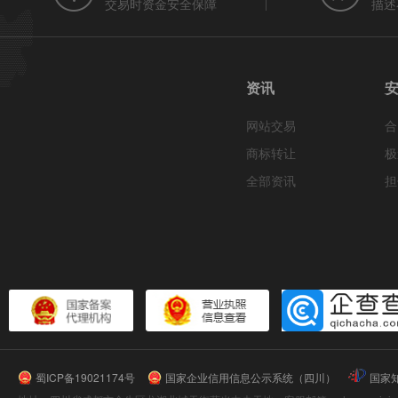
交易时资金安全保障
描述
资讯
网站交易
合
商标转让
极
全部资讯
担
蜀ICP备19021174号
国家企业信用信息公示系统（四川）
国家