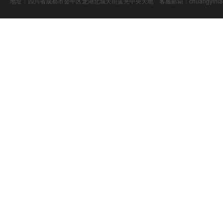
地址：四川省成都市金牛区龙湖北城天街蓝光中央天地 客服邮箱：chuangyiniao@16