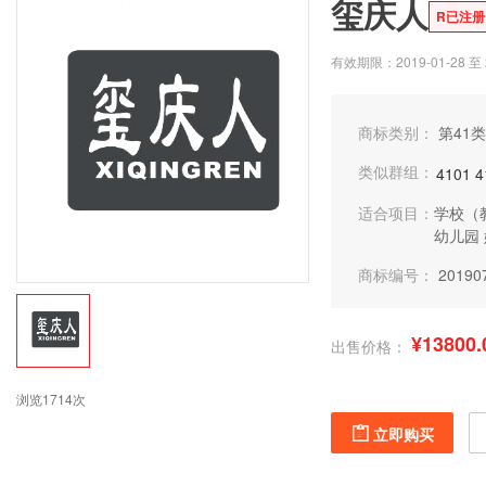
玺庆人
R已注册
有效期限：2019-01-28 至 2
商标类别：
第41类
类似群组：
4101
4
适合项目：
学校（
幼儿园
商标编号：
20190
¥13800.
出售价格：
浏览1714次
立即购买