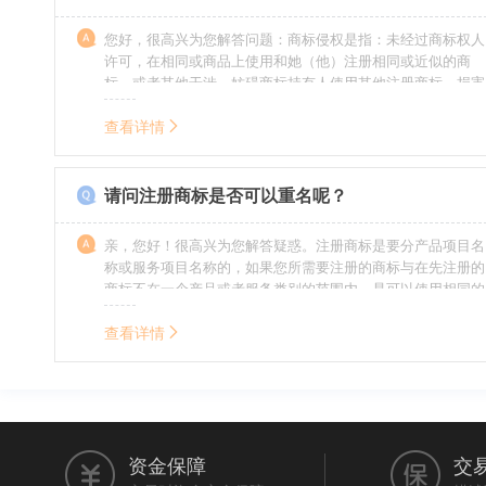
您好，很高兴为您解答问题：商标侵权是指：未经过商标权人
许可，在相同或商品上使用和她（他）注册相同或近似的商
标，或者其他干涉、妨碍商标持有人使用其他注册商标，损害
商标持有人合法权益的其他行为。侵权的人通常需要承担侵权
的责任，明知侵权的行为的人要承担赔偿的责任。情节严重
查看详情
的，还要承担刑事责任。希望我的回答对您有所帮助。
请问注册商标是否可以重名呢？
亲，您好！很高兴为您解答疑惑。注册商标是要分产品项目名
称或服务项目名称的，如果您所需要注册的商标与在先注册的
商标不在一个产品或者服务类别的范围内，是可以使用相同的
名称的。希望我的回答能帮到您。
查看详情
资金保障
交