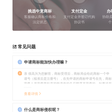
挑选中意商标
支付定金
办
客服确认商标价格和
支付定金并签订代购
协助卖
法定状态
协议书
个
常见问题
申请商标能加快办理嘛？
亲 很高兴为您解答，商标受理后，商标局会给此商标一个申
请号（核准后是注册号），在先申请的商标申请号在先，商标
审查人员审查商标是按申请号的先后顺序来审查的，如果没有
特殊情况（受理案件需要，被异议等），不会延迟也不会提
前。
查看详情
什么是商标侵权呢？