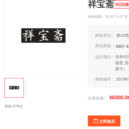
祥宝斋
R已注册
有效期限：2018-11-07 至 2
商标类别：
第43类
类似群组：
4301
4
适合项目：
住所代
器皿
流
孩子）
商标编号：
20190
¥6500.0
出售价格：
浏览1478次
立即购买