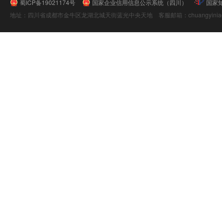
蜀ICP备19021174号
国家企业信用信息公示系统（四川）
国家
地址：四川省成都市金牛区龙湖北城天街蓝光中央天地 客服邮箱：chuangyiniao@16