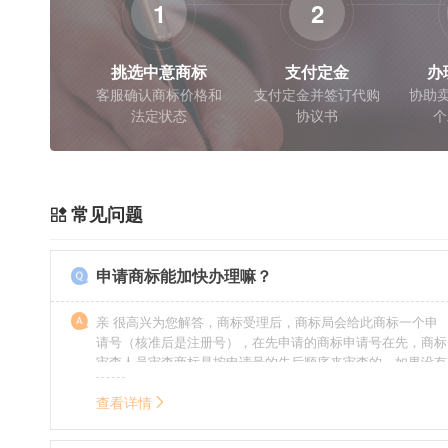
1
2
挑选中意商标
支付定金
办
客服确认商标价格和
支付定金并签订代购
协助卖
法定状态
协议书
个
常见问题
申请商标能加快办理嘛？
亲 很高兴为您解答，商标受理后，商标局会给此商标一个申
请号（核准后是注册号），在先申请的商标申请号在先，商标
审查人员审查商标是按申请号的先后顺序来审查的，如果没有
特殊情况（受理案件需要，被异议等），不会延迟也不会提
前。
查看详情