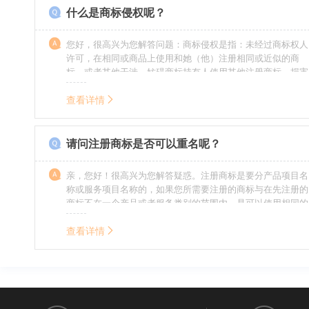
什么是商标侵权呢？
您好，很高兴为您解答问题：商标侵权是指：未经过商标权人
许可，在相同或商品上使用和她（他）注册相同或近似的商
标，或者其他干涉、妨碍商标持有人使用其他注册商标，损害
商标持有人合法权益的其他行为。侵权的人通常需要承担侵权
的责任，明知侵权的行为的人要承担赔偿的责任。情节严重
查看详情
的，还要承担刑事责任。希望我的回答对您有所帮助。
请问注册商标是否可以重名呢？
亲，您好！很高兴为您解答疑惑。注册商标是要分产品项目名
称或服务项目名称的，如果您所需要注册的商标与在先注册的
商标不在一个产品或者服务类别的范围内，是可以使用相同的
名称的。希望我的回答能帮到您。
查看详情