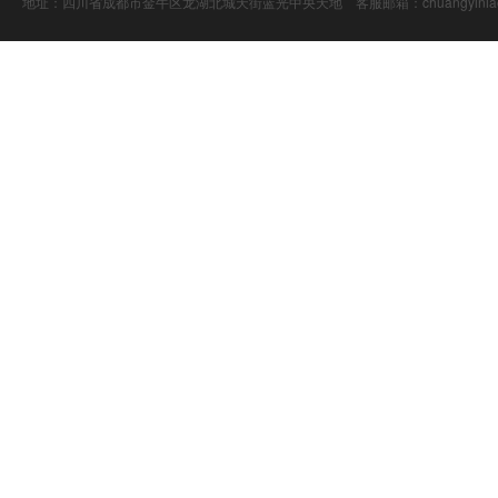
地址：四川省成都市金牛区龙湖北城天街蓝光中央天地 客服邮箱：chuangyiniao@16