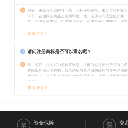
您好，很高兴为您解答问题：商标侵权是指：未经过商标权人
许可，在相同或商品上使用和她（他）注册相同或近似的商
标，或者其他干涉、妨碍商标持有人使用其他注册商标，损害
商标持有人合法权益的其他行为。侵权的人通常需要承担侵权
的责任，明知侵权的行为的人要承担赔偿的责任。情节严重
查看详情
的，还要承担刑事责任。希望我的回答对您有所帮助。
请问注册商标是否可以重名呢？
亲，您好！很高兴为您解答疑惑。注册商标是要分产品项目名
称或服务项目名称的，如果您所需要注册的商标与在先注册的
商标不在一个产品或者服务类别的范围内，是可以使用相同的
名称的。希望我的回答能帮到您。
查看详情
资金保障
交