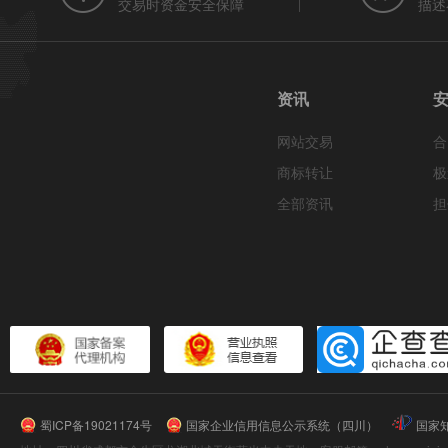
交易时资金安全保障
描述
资讯
网站交易
合
商标转让
极
全部资讯
担
蜀ICP备19021174号
国家企业信用信息公示系统（四川）
国家