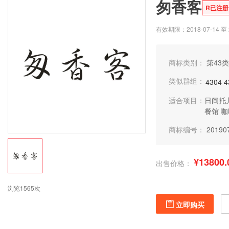
匆香客
R已注册
有效期限：2018-07-14 至 2
商标类别：
第43类
类似群组：
4304
4
适合项目：
日间托
餐馆
咖
商标编号：
20190
¥13800.
出售价格：
浏览1565次
立即购买