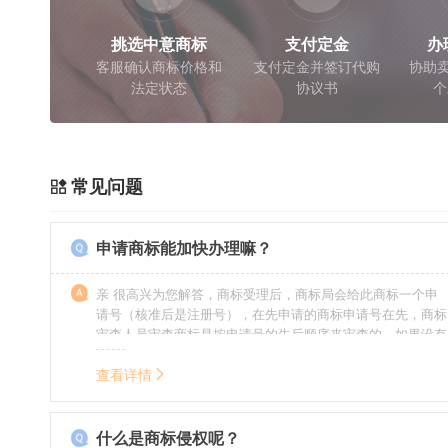
挑选中意商标
支付定金
办
客服确认商标价格和
支付定金并签订代购
协助卖
法定状态
协议书
个
常见问题
申请商标能加快办理嘛？
亲 很高兴为您解答，商标受理后，商标局会给此商标一个申
请号（核准后是注册号），在先申请的商标申请号在先，商标
审查人员审查商标是按申请号的先后顺序来审查的，如果没有
特殊情况（受理案件需要，被异议等），不会延迟也不会提
前。
查看详情
什么是商标侵权呢？