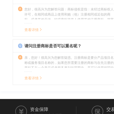
您好，很高兴为您解答问题：商标侵权是指：未经过商标权人
许可，在相同或商品上使用和她（他）注册相同或近似的商
标，或者其他干涉、妨碍商标持有人使用其他注册商标，损害
商标持有人合法权益的其他行为。侵权的人通常需要承担侵权
的责任，明知侵权的行为的人要承担赔偿的责任。情节严重
查看详情
的，还要承担刑事责任。希望我的回答对您有所帮助。
请问注册商标是否可以重名呢？
亲，您好！很高兴为您解答疑惑。注册商标是要分产品项目名
称或服务项目名称的，如果您所需要注册的商标与在先注册的
商标不在一个产品或者服务类别的范围内，是可以使用相同的
名称的。希望我的回答能帮到您。
查看详情
资金保障
交