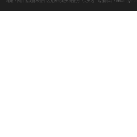
地址：四川省成都市金牛区龙湖北城天街蓝光中央天地 客服邮箱：chuangyiniao@16