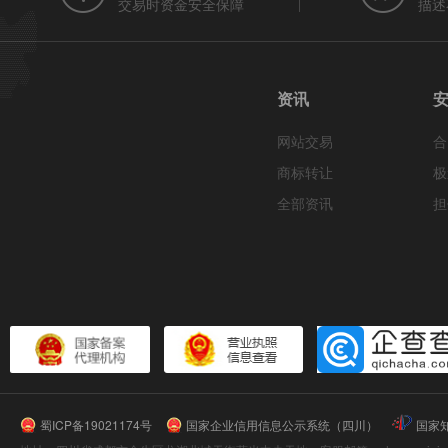
交易时资金安全保障
描述
资讯
网站交易
合
商标转让
极
全部资讯
担
蜀ICP备19021174号
国家企业信用信息公示系统（四川）
国家