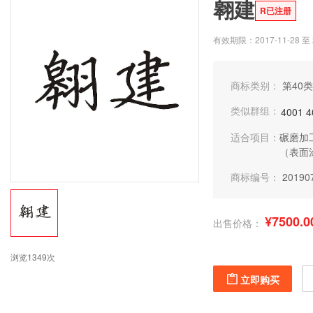
翱建
R已注册
有效期限：2017-11-28 至 2
商标类别：
第40类
类似群组：
4001
4
适合项目：
碾磨加
（表面
商标编号：
20190
¥7500.0
出售价格：
浏览1349次
立即购买