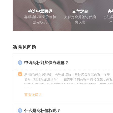
挑选中意商标
支付定金
办
客服确认商标价格和
支付定金并签订代购
协助卖
法定状态
协议书
个
常见问题
申请商标能加快办理嘛？
亲 很高兴为您解答，商标受理后，商标局会给此商标一个申
请号（核准后是注册号），在先申请的商标申请号在先，商标
审查人员审查商标是按申请号的先后顺序来审查的，如果没有
特殊情况（受理案件需要，被异议等），不会延迟也不会提
前。
查看详情
什么是商标侵权呢？