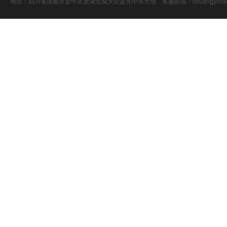
地址：四川省成都市金牛区龙湖北城天街蓝光中央天地 客服邮箱：chuangyiniao@16