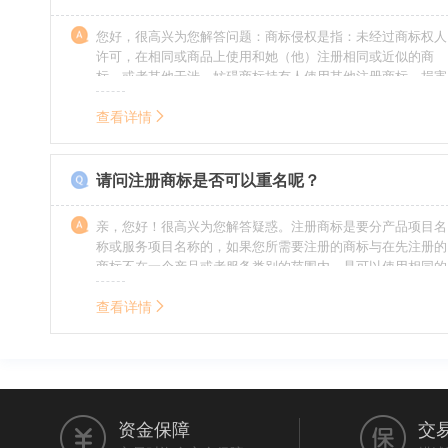
您好，很高兴为您解答问题：商标侵权是指：未经过商标权人
许可，在相同或商品上使用和她（他）注册相同或近似的商
标，或者其他干涉、妨碍商标持有人使用其他注册商标，损害
商标持有人合法权益的其他行为。侵权的人通常需要承担侵权
的责任，明知侵权的行为的人要承担赔偿的责任。情节严重
查看详情
的，还要承担刑事责任。希望我的回答对您有所帮助。
请问注册商标是否可以重名呢？
亲，您好！很高兴为您解答疑惑。注册商标是要分产品项目名
称或服务项目名称的，如果您所需要注册的商标与在先注册的
商标不在一个产品或者服务类别的范围内，是可以使用相同的
名称的。希望我的回答能帮到您。
查看详情
资金保障
交