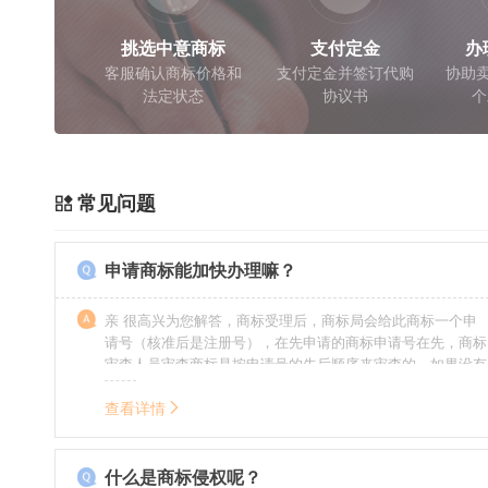
挑选中意商标
支付定金
办
客服确认商标价格和
支付定金并签订代购
协助卖
法定状态
协议书
个
常见问题
申请商标能加快办理嘛？
亲 很高兴为您解答，商标受理后，商标局会给此商标一个申
请号（核准后是注册号），在先申请的商标申请号在先，商标
审查人员审查商标是按申请号的先后顺序来审查的，如果没有
特殊情况（受理案件需要，被异议等），不会延迟也不会提
前。
查看详情
什么是商标侵权呢？