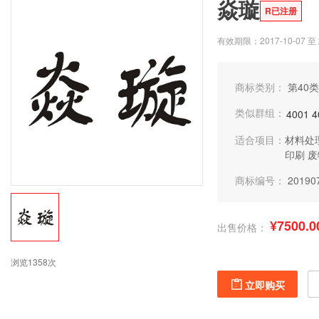
焱璇
R已注册
有效期限：2017-10-07 至 2
商标类别：
第40类
类似群组：
4001
4
适合项目：
材料处
印刷
废
商标编号：
20190
¥7500.0
出售价格：
浏览1358次
立即购买