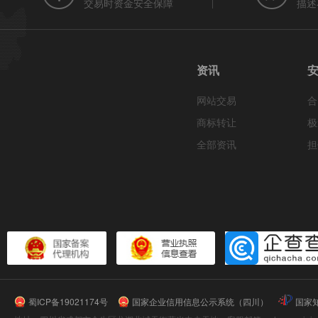
交易时资金安全保障
描述
资讯
网站交易
合
商标转让
极
全部资讯
担
蜀ICP备19021174号
国家企业信用信息公示系统（四川）
国家