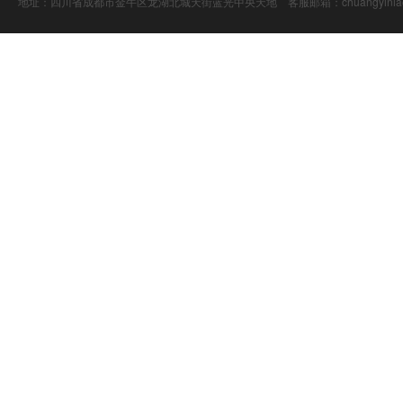
地址：四川省成都市金牛区龙湖北城天街蓝光中央天地 客服邮箱：chuangyiniao@16