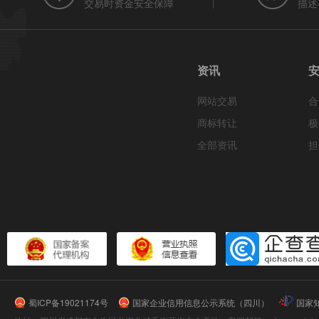
交易时资金安全保障
描述
资讯
网站交易
合
商标转让
极
全部资讯
担
蜀ICP备19021174号
国家企业信用信息公示系统（四川）
国家