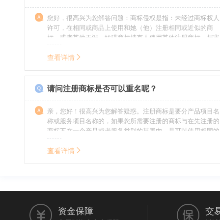
您好，很高兴为您解答问题：商标侵权是指：未经过商标权人
许可，在相同或商品上使用和她（他）注册相同或近似的商
标，或者其他干涉、妨碍商标持有人使用其他注册商标，损害
商标持有人合法权益的其他行为。侵权的人通常需要承担侵权
的责任，明知侵权的行为的人要承担赔偿的责任。情节严重
查看详情
的，还要承担刑事责任。希望我的回答对您有所帮助。
请问注册商标是否可以重名呢？
亲，您好！很高兴为您解答疑惑。注册商标是要分产品项目名
称或服务项目名称的，如果您所需要注册的商标与在先注册的
商标不在一个产品或者服务类别的范围内，是可以使用相同的
名称的。希望我的回答能帮到您。
查看详情
资金保障
交