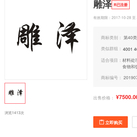
雕泽
R已注册
有效期限：2017-10-28 至 2
商标类别：
第40类
类似群组：
4001
4
适合项目：
材料处
食物和
商标编号：
20190
¥7500.0
出售价格：
浏览1413次
立即购买