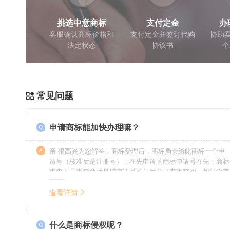
挑选中意商标
支付定金
办
客服确认商标价格和
支付定金并签订代购
协助卖
法定状态
协议书
个
常见问题
申请商标能加快办理嘛？
亲 很高兴为您解答，商标受理后，商标局会给此商标一个申
请号（核准后是注册号），在先申请的商标申请号在先，商标
审查人员审查商标是按申请号的先后顺序来审查的，如果没有
特殊情况（受理案件需要，被异议等），不会延迟也不会提
前。
查看详情
什么是商标侵权呢？