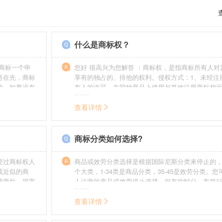
什么是商标权？
商标一个申
您好 很高兴为您解答 ：商标权，是指商标所有人对
号在先，商标
享有的独占的、排他的权利。侵权方式：1、未经注
的，如果没有
有人的许可，在同种商品上使用与其他注册商标相
迟也不会提
的商标。2、销售明知是假冒注册商标的商品。3、
制造他人注册商标标识或者销售伪造、擅自制造的
查看详情
识。4、故意为侵犯注册商标专用权的行为提供便利
给他人注册商标专用权造成其他损害。
商标分类如何选择?
经过商标权人
商品或效劳分类选择是根据国际尼斯分类来停止的，
或近似的商
个大类，1-34类是商品分类，35-45是效劳分类。
册商标，损害
人运营的产品或效劳停止选择。但有的时分，有些
需要承担侵权
在分类表中明白列出，而且也无法由一个分类就完
。情节严重
去，这就呈现了跨类别的状况，对这样的行业要特
查看详情
帮助。
如在类别上选择不当，能够形成对商标的维护力度
无法全面的停止维护。