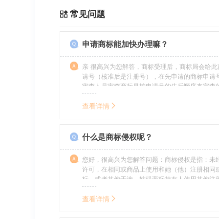
常见问题
申请商标能加快办理嘛？
亲 很高兴为您解答，商标受理后，商标局会给此
请号（核准后是注册号），在先申请的商标申请
审查人员审查商标是按申请号的先后顺序来审查
特殊情况（受理案件需要，被异议等），不会延
前。
查看详情
什么是商标侵权呢？
您好，很高兴为您解答问题：商标侵权是指：未
许可，在相同或商品上使用和她（他）注册相同
标，或者其他干涉、妨碍商标持有人使用其他注
商标持有人合法权益的其他行为。侵权的人通常
的责任，明知侵权的行为的人要承担赔偿的责任
查看详情
的，还要承担刑事责任。希望我的回答对您有所