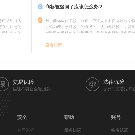
商标被驳回了应该怎么办？
分产品项目名
对于商标局作出驳回通知，申请人不要自觉理亏，
与在先注册的
近似为理由予以驳回的情况下，认为无法挽回，就
以使用相同的
当听取代理机构的分析建议，考量近似结论是否得
最终决定是选择放弃还是进行复审，从而最大限度
利益（很多商标最后取得成功都是复审争取来的，
查看详情
的驳回决定并非最终决定）。驳回复审环节体现了
分给予申请人申辩的机会。
交易保障
法律保障
描述不符合全额退款
交易时签署法律
安全
帮助
账号
合同流程
服务协议
实名认证