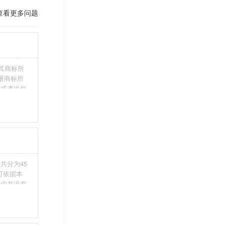
查看更多问题
其商标所
册商标所
近或者近似
伪造、擅自
注册商标标
条件。5、
共分为45
您可依据本
行业并没有
整包含进
别留意，假
不够，从而