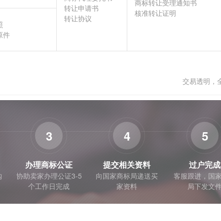
商标转让受理通知书
转让申请书
核准转让证明
转让协议
照
原件
交易透明，
3
4
5
办理商标公证
提交相关资料
过户完成
购
协助卖家办理公证3-5
向国家商标局递送买
客服跟进，国
个工作日完成
家资料
局下发文