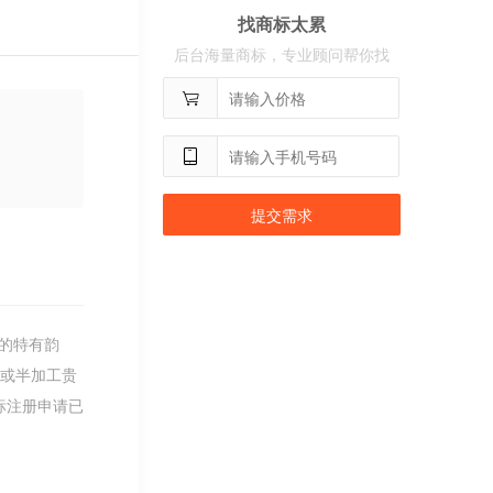
找商标太累
用户
c**2
购买 奢选
后台海量商标，专业顾问帮你找
用户
c**8
购买 荣智捷
用户
c**2
购买 沃百分
提交需求
的特有韵
工或半加工贵
标注册申请已