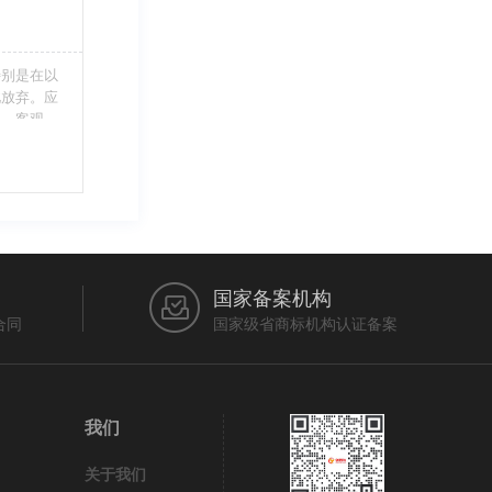
特别是在以
此放弃。应
当、客观，
的维护自身
审查员作出
在法律上充
国家备案机构
合同
国家级省商标机构认证备案
我们
关于我们