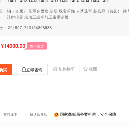
组：
1401
1402
1403
1403
1403
1403
1404
1404
1404
1401
目：
铂（金属）
贵重金属盒
翡翠
珠宝首饰
人造珠宝
装饰品（首饰）
钟
计时仪器
未加工或半加工贵重金属
号：
2019071710154896983
¥14000.00
性价首选
加购物车
收藏
购买
立即咨询
国家商标局备案机构，安全保障
支持线下
确认后放款