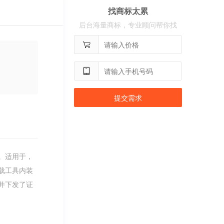
找商标太累
用户
c**8
购买 古雍堂
后台海量商标，专业顾问帮你找
用户
c**2
购买 奢选
用户
c**8
购买 荣智捷
用户
c**2
购买 沃百分
提交需求
。适用于，
载工具内装
并下发了证