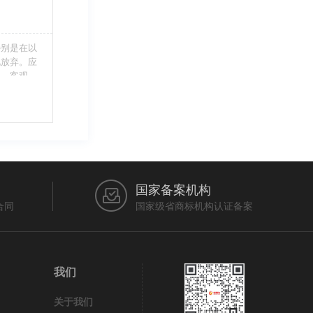
特别是在以
此放弃。应
当、客观，
的维护自身
审查员作出
在法律上充
国家备案机构
合同
国家级省商标机构认证备案
我们
关于我们