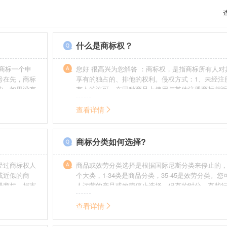
什么是商标权？
商标一个申
您好 很高兴为您解答 ：商标权，是指商标所有人对
号在先，商标
享有的独占的、排他的权利。侵权方式：1、未经注
的，如果没有
有人的许可，在同种商品上使用与其他注册商标相
迟也不会提
的商标。2、销售明知是假冒注册商标的商品。3、
制造他人注册商标标识或者销售伪造、擅自制造的
查看详情
识。4、故意为侵犯注册商标专用权的行为提供便利
给他人注册商标专用权造成其他损害。
商标分类如何选择?
经过商标权人
商品或效劳分类选择是根据国际尼斯分类来停止的，
或近似的商
个大类，1-34类是商品分类，35-45是效劳分类。
册商标，损害
人运营的产品或效劳停止选择。但有的时分，有些
需要承担侵权
在分类表中明白列出，而且也无法由一个分类就完
。情节严重
去，这就呈现了跨类别的状况，对这样的行业要特
查看详情
帮助。
如在类别上选择不当，能够形成对商标的维护力度
无法全面的停止维护。