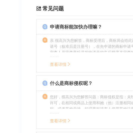
常见问题
申请商标能加快办理嘛？
亲 很高兴为您解答，商标受理后，商标局会给此
请号（核准后是注册号），在先申请的商标申请
审查人员审查商标是按申请号的先后顺序来审查
特殊情况（受理案件需要，被异议等），不会延
前。
查看详情
什么是商标侵权呢？
您好，很高兴为您解答问题：商标侵权是指：未
许可，在相同或商品上使用和她（他）注册相同
标，或者其他干涉、妨碍商标持有人使用其他注
商标持有人合法权益的其他行为。侵权的人通常
的责任，明知侵权的行为的人要承担赔偿的责任
查看详情
的，还要承担刑事责任。希望我的回答对您有所