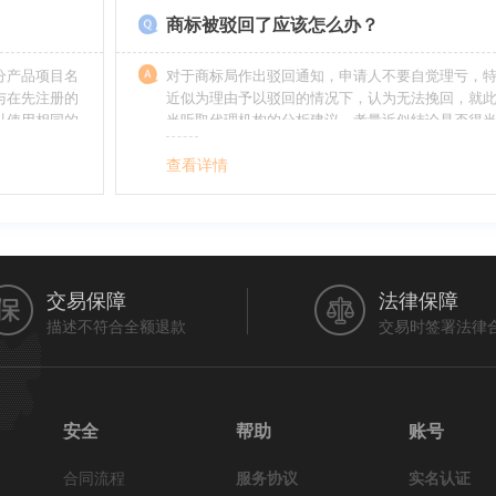
商标被驳回了应该怎么办？
分产品项目名
对于商标局作出驳回通知，申请人不要自觉理亏，
与在先注册的
近似为理由予以驳回的情况下，认为无法挽回，就
以使用相同的
当听取代理机构的分析建议，考量近似结论是否得
最终决定是选择放弃还是进行复审，从而最大限度
利益（很多商标最后取得成功都是复审争取来的，
查看详情
的驳回决定并非最终决定）。驳回复审环节体现了
分给予申请人申辩的机会。
交易保障
法律保障
描述不符合全额退款
交易时签署法律
安全
帮助
账号
合同流程
服务协议
实名认证