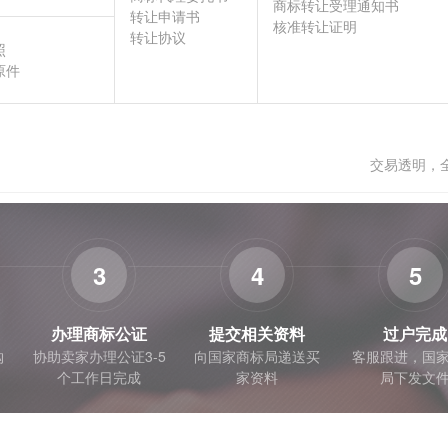
商标转让受理通知书
转让申请书
核准转让证明
转让协议
照
原件
交易透明，
3
4
5
办理商标公证
提交相关资料
过户完成
购
协助卖家办理公证3-5
向国家商标局递送买
客服跟进，国
个工作日完成
家资料
局下发文