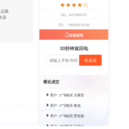
（运载
QQ：647588167
水器
用户
c**1
购买 萝卜
TEL：18084816185
用户
c**8
购买 古雍堂
在线咨询
用户
c**2
购买 奢选
30秒神速回电
用户
c**8
购买 荣智捷
联系我
用户
c**2
购买 沃百分
用户
c**1
购买 萝卜
最近成交
用户
c**8
购买 古雍堂
用户
c**2
购买 奢选
用户
c**8
购买 荣智捷
用户
c**2
购买 沃百分
用户
c**1
购买 萝卜