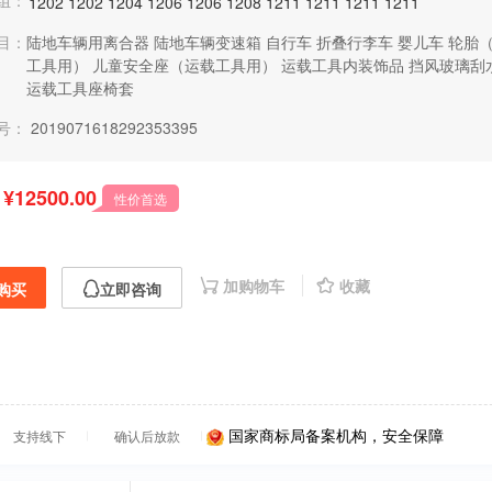
组：
1202
1202
1204
1206
1206
1208
1211
1211
1211
1211
目：
陆地车辆用离合器
陆地车辆变速箱
自行车
折叠行李车
婴儿车
轮胎
工具用）
儿童安全座（运载工具用）
运载工具内装饰品
挡风玻璃刮
运载工具座椅套
号：
2019071618292353395
¥12500.00
性价首选
加购物车
收藏
购买
立即咨询
国家商标局备案机构，安全保障
支持线下
确认后放款