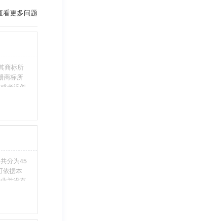
查看更多问题
其商标所
册商标所
近或者近似
伪造、擅自
注册商标标
条件。5、
共分为45
您可依据本
行业并没有
整包含进
别留意，假
不够，从而