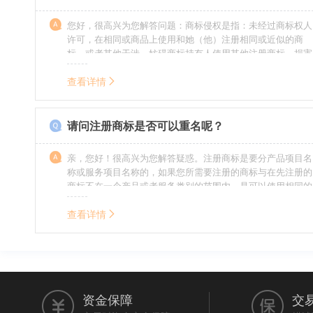
您好，很高兴为您解答问题：商标侵权是指：未经过商标权人
许可，在相同或商品上使用和她（他）注册相同或近似的商
标，或者其他干涉、妨碍商标持有人使用其他注册商标，损害
商标持有人合法权益的其他行为。侵权的人通常需要承担侵权
的责任，明知侵权的行为的人要承担赔偿的责任。情节严重
查看详情
的，还要承担刑事责任。希望我的回答对您有所帮助。
请问注册商标是否可以重名呢？
亲，您好！很高兴为您解答疑惑。注册商标是要分产品项目名
称或服务项目名称的，如果您所需要注册的商标与在先注册的
商标不在一个产品或者服务类别的范围内，是可以使用相同的
名称的。希望我的回答能帮到您。
查看详情
资金保障
交