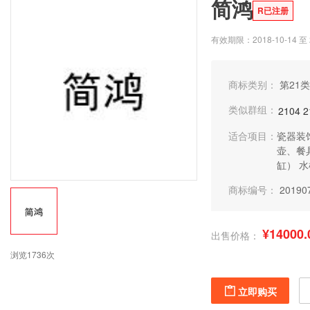
简鸿
R已注册
有效期限：2018-10-14 至 2
商标类别：
第21类
类似群组：
2104
2
适合项目：
瓷器装
壶、餐
缸）
水
商标编号：
20190
¥14000.
出售价格：
浏览1736次
立即购买