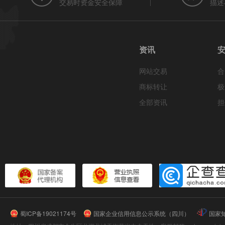
交易时资金安全保障
描述
资讯
网站交易
合
商标转让
极
全部资讯
担
蜀ICP备19021174号
国家企业信用信息公示系统（四川）
国家