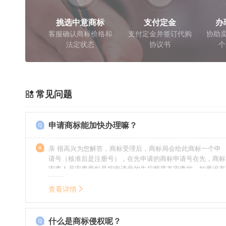
挑选中意商标
支付定金
办
客服确认商标价格和
支付定金并签订代购
协助卖
法定状态
协议书
个
常见问题
申请商标能加快办理嘛？
亲 很高兴为您解答，商标受理后，商标局会给此商标一个申
请号（核准后是注册号），在先申请的商标申请号在先，商标
审查人员审查商标是按申请号的先后顺序来审查的，如果没有
特殊情况（受理案件需要，被异议等），不会延迟也不会提
前。
查看详情
什么是商标侵权呢？