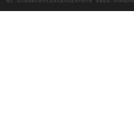
地址：四川省成都市金牛区龙湖北城天街蓝光中央天地 客服邮箱：chuangyiniao@16