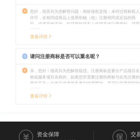
您好，很高兴为您解答问题：商标侵权是指：未经过商标权人
许可，在相同或商品上使用和她（他）注册相同或近似的商
标，或者其他干涉、妨碍商标持有人使用其他注册商标，损害
商标持有人合法权益的其他行为。侵权的人通常需要承担侵权
的责任，明知侵权的行为的人要承担赔偿的责任。情节严重
查看详情
的，还要承担刑事责任。希望我的回答对您有所帮助。
请问注册商标是否可以重名呢？
亲，您好！很高兴为您解答疑惑。注册商标是要分产品项目名
称或服务项目名称的，如果您所需要注册的商标与在先注册的
商标不在一个产品或者服务类别的范围内，是可以使用相同的
名称的。希望我的回答能帮到您。
查看详情
资金保障
交