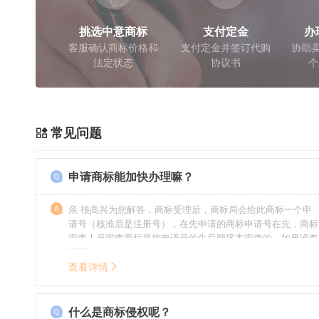
挑选中意商标
支付定金
办
客服确认商标价格和
支付定金并签订代购
协助卖
法定状态
协议书
个
常见问题
申请商标能加快办理嘛？
亲 很高兴为您解答，商标受理后，商标局会给此商标一个申
请号（核准后是注册号），在先申请的商标申请号在先，商标
审查人员审查商标是按申请号的先后顺序来审查的，如果没有
特殊情况（受理案件需要，被异议等），不会延迟也不会提
前。
查看详情
什么是商标侵权呢？