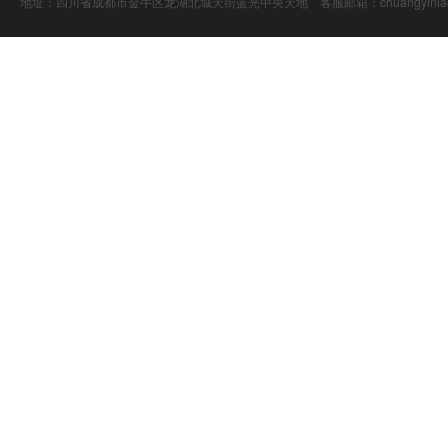
地址：四川省成都市金牛区龙湖北城天街蓝光中央天地 客服邮箱：chuangyiniao@16