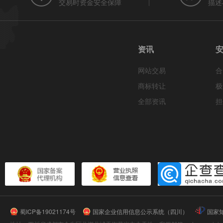
交易时资金安全保障
描述
资讯
网站交易
合
商标转让
极
全部资讯
担
蜀ICP备19021174号
国家企业信用信息公示系统（四川）
国家