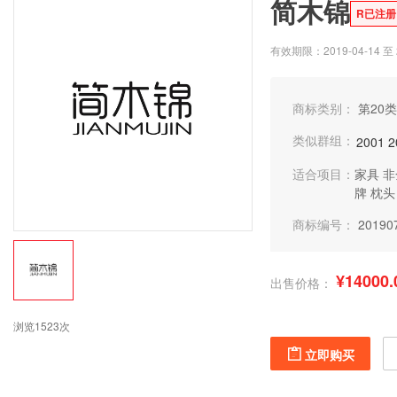
简木锦
R已注册
有效期限：2019-04-14 至 2
商标类别：
第20类
类似群组：
2001
2
适合项目：
家具
非
牌
枕头
商标编号：
20190
¥14000.
出售价格：
浏览1523次
立即购买