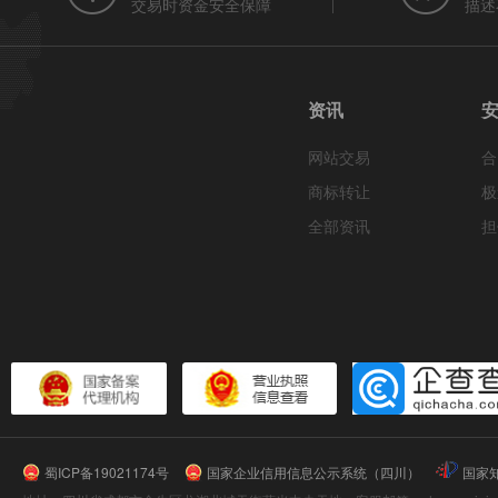
交易时资金安全保障
描述
资讯
网站交易
合
商标转让
极
全部资讯
担
蜀ICP备19021174号
国家企业信用信息公示系统（四川）
国家