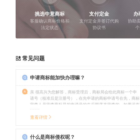
挑选中意商标
支付定金
办
客服确认商标价格和
支付定金并签订代购
协助卖
法定状态
协议书
个
常见问题
申请商标能加快办理嘛？
亲 很高兴为您解答，商标受理后，商标局会给此商标一个申
请号（核准后是注册号），在先申请的商标申请号在先，商标
审查人员审查商标是按申请号的先后顺序来审查的，如果没有
特殊情况（受理案件需要，被异议等），不会延迟也不会提
前。
查看详情
什么是商标侵权呢？