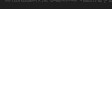
地址：四川省成都市金牛区龙湖北城天街蓝光中央天地 客服邮箱：chuangyiniao@16