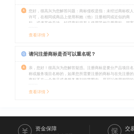
您好，很高兴为您解答问题：商标侵权是指：未经过商标权人
许可，在相同或商品上使用和她（他）注册相同或近似的商
标，或者其他干涉、妨碍商标持有人使用其他注册商标，损害
商标持有人合法权益的其他行为。侵权的人通常需要承担侵权
的责任，明知侵权的行为的人要承担赔偿的责任。情节严重
查看详情
的，还要承担刑事责任。希望我的回答对您有所帮助。
请问注册商标是否可以重名呢？
亲，您好！很高兴为您解答疑惑。注册商标是要分产品项目名
称或服务项目名称的，如果您所需要注册的商标与在先注册的
商标不在一个产品或者服务类别的范围内，是可以使用相同的
名称的。希望我的回答能帮到您。
查看详情
资金保障
交