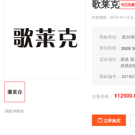
歌莱克
R已注册
有效期限：2018-05-14 至 2
商标类别：
第30类
类似群组：
3009
3
适合项目：
面条
面
烘焙的
商标编号：
20190
¥12500.
出售价格：
浏览1355次
立即购买