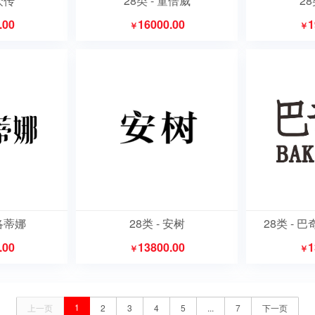
 众传
28类 - 童倍威
28
.00
16000.00
1
￥
￥
普洛蒂娜
28类 - 安树
28类 - 巴
.00
13800.00
1
￥
￥
1
上一页
2
3
4
5
...
7
下一页