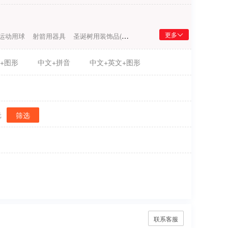
更多
运动用球
射箭用器具
圣诞树用装饰品(照明用物品和糖果除外)
保护垫(运
+图形
中文+拼音
中文+英文+图形
筛选
元
联系客服