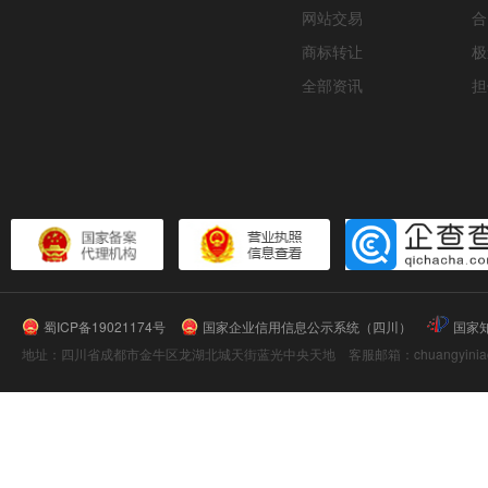
网站交易
合
商标转让
极
全部资讯
担
蜀ICP备19021174号
国家企业信用信息公示系统（四川）
国家
地址：四川省成都市金牛区龙湖北城天街蓝光中央天地 客服邮箱：chuangyiniao@16