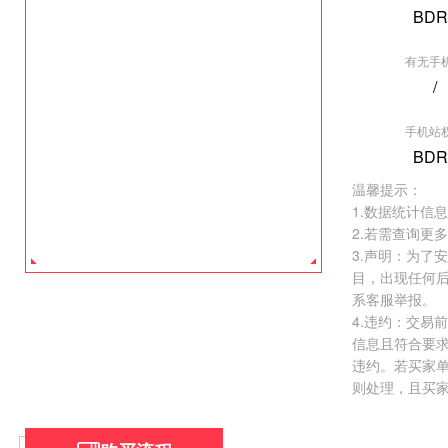
BDR
有无手
/
[垂直行业] 爱
手机站
权重:BDR2
BDR
价格:
￥26000.
温馨提示：
去看看 >
1.数据统计信
2.若需查询更
3.声明：为了
目，出现任何
系客服举报。
4.违约：交易
信息且符合要
违约。若买家
则处理，且买