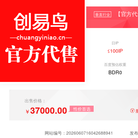
【官方代
垂直行业
日IP
≤100IP
百度预估权重
BDR0
出售价格：
37000.00
性价首选
￥
网站编号：
2026060716042688941
发