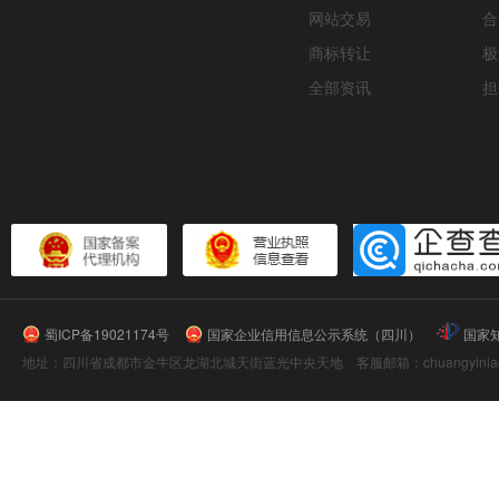
网站交易
合
商标转让
极
全部资讯
担
蜀ICP备19021174号
国家企业信用信息公示系统（四川）
国家
地址：四川省成都市金牛区龙湖北城天街蓝光中央天地 客服邮箱：chuangyiniao@16