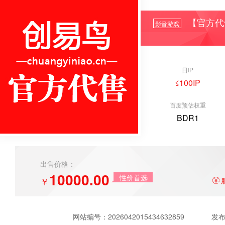
【官方代
影音游戏
日IP
≤100IP
百度预估权重
BDR1
出售价格：
10000.00
性价首选
￥
网站编号：
2026042015434632859
发