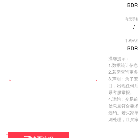
BDR
有无手
/
[影音游戏] 360
手机站
权重:BDR0
BDR
价格:
￥6000.0
温馨提示：
去看看 >
1.数据统计信
2.若需查询更
3.声明：为了
目，出现任何
系客服举报。
4.违约：交易
信息且符合要
违约。若买家
则处理，且买