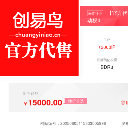
【官方代
垂直行业
动权4
日IP
≤3000IP
百度预估权重
BDR3
出售价格：
15000.00
性价首选
￥
网站编号：
20250805115333005998
发