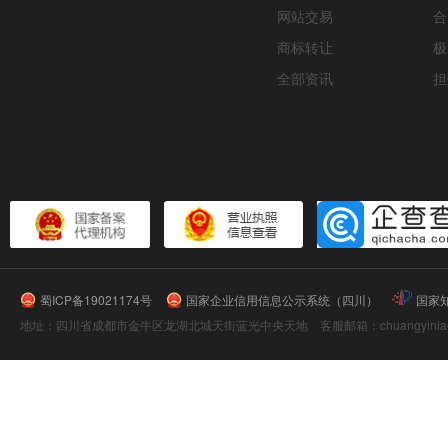
网站交易
合
商标转让
极
全部资讯
担
蜀ICP备19021174号
国家企业信用信息公示系统（四川）
国家
地址：四川省成都市金牛区龙湖北城天街蓝光中央天地 客服邮箱：chuangyiniao@16