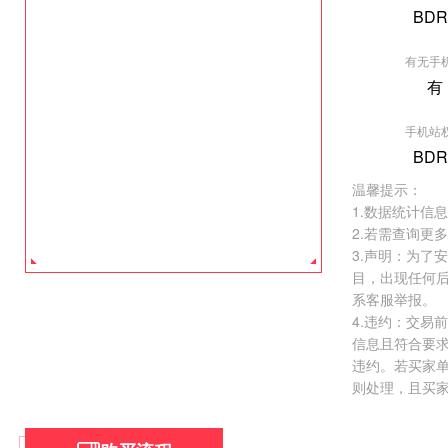
BDR
有无手
有
[垂直行业] 导
手机站
权重:BDR0
BDR
价格:
￥50000.
温馨提示：
去看看 >
1.数据统计信
2.若需查询更
3.声明：为了
目，出现任何
系客服举报。
4.违约：交易
信息且符合要
违约。若买家
则处理，且买