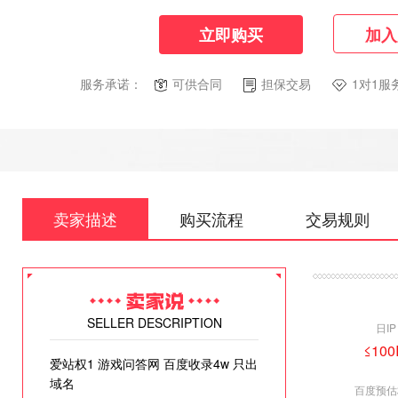
立即购买
加入
服务承诺：
可供合同
担保交易
1对1服
卖家描述
购买流程
交易规则
SELLER DESCRIPTION
日IP
≤100
爱站权1 游戏问答网 百度收录4w 只出
域名
百度预估