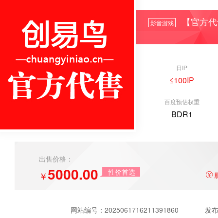
【官方代
影音游戏
日IP
≤100IP
百度预估权重
BDR1
出售价格：
5000.00
性价首选
￥
网站编号：
2025061716211391860
发