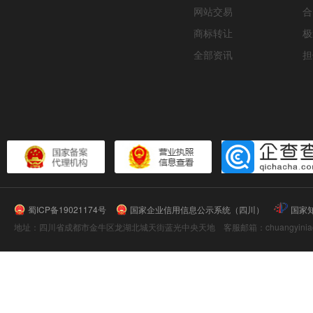
网站交易
合
商标转让
极
全部资讯
担
蜀ICP备19021174号
国家企业信用信息公示系统（四川）
国家
地址：四川省成都市金牛区龙湖北城天街蓝光中央天地 客服邮箱：chuangyiniao@16