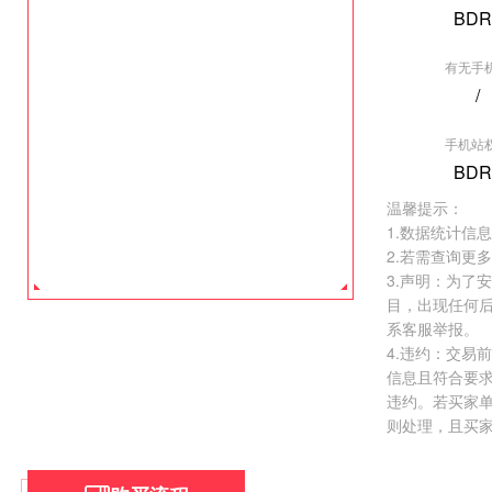
BDR
有无手
/
[垂直行业] 导
手机站
权重:BDR0
BDR
价格:
￥50000.
温馨提示：
去看看 >
1.数据统计信
2.若需查询更
3.声明：为了
目，出现任何
系客服举报。
4.违约：交易
信息且符合要
违约。若买家
则处理，且买