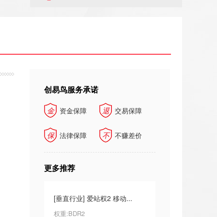
创易鸟服务承诺
金
退
资金保障
交易保障
保
不
法律保障
不赚差价
更多推荐
 创易鸟交易
[垂直行业] 爱站权2 移动...
[垂直行业] 创易鸟交易
权重:BDR2
权重:BDR0