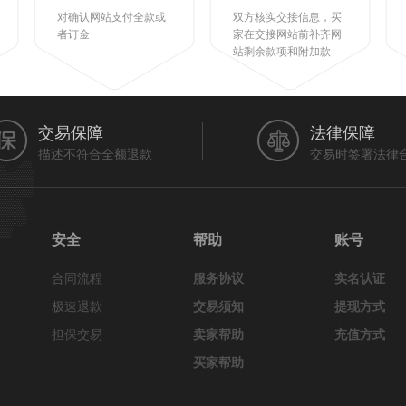
对确认网站支付全款或
双方核实交接信息，买
者订金
家在交接网站前补齐网
站剩余款项和附加款
交易保障
法律保障
描述不符合全额退款
交易时签署法律
安全
帮助
账号
合同流程
服务协议
实名认证
极速退款
交易须知
提现方式
担保交易
卖家帮助
充值方式
买家帮助