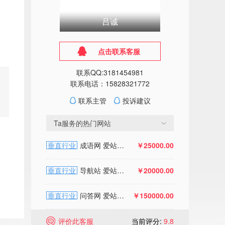
吕诚
点击联系客服
联系QQ:3181454981
联系电话：15828321772
联系主管
投诉建议
Ta服务的热门网站
垂直行业
成语网 爱站双权1 百度收录9.7W+ 多年建站历史
￥25000.00
垂直行业
导航站 爱站双权2 百度收录10W+ 多年建站历史 周收录
￥20000.00
垂直行业
问答网 爱站权4移动权4 百度收录215w
￥150000.00
评价此客服
当前评分:
9.8