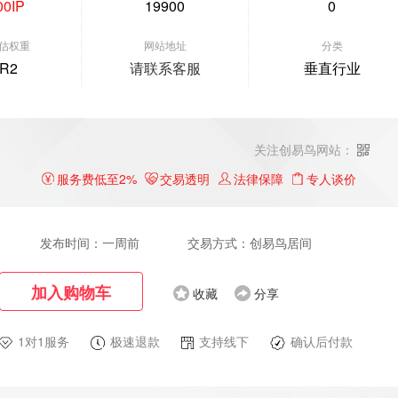
00IP
19900
0
估权重
网站地址
分类
R2
请联系客服
垂直行业
关注创易鸟网站：
服务费低至2%
交易透明
法律保障
专人谈价
发布时间：一周前
交易方式：创易鸟居间
加入购物车
收藏
分享
1对1服务
极速退款
支持线下
确认后付款