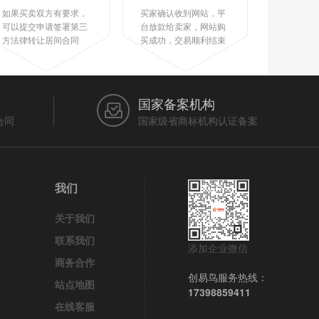
如果买卖双方有要求，
买家确认收到网站，平
可以提交申请签署第三
台放款给卖家，网站购
方法律转让居间合同
买成功，交易顺利结束
国家备案机构
合同
国家级省商标机构认证备案
我们
关于我们
联系我们
添加企业微信
商务合作
创易鸟服务热线：
站点地图
17398859411
在线客服