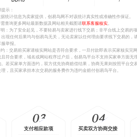
格:
￥26000.00
价格:
￥1248.00
价格:
￥3500.
馨提示：
看看 >
去看看 >
去看看 >
.数据统计信息为卖家提供，创易鸟网不对该统计真实性或准确性作保证。
.若需查询更多网站最新数据及网站相关截图请
联系客服核实
。
.声明：为了安全起见，不要轻易与卖家进行线下交易；非平台线上交易的
，出现任何后果均与创易鸟无关，无论卖家以任何理由要求线下交易的，
客服举报。
.违约：交易前买家请核实网站是否符合要求，一旦付款即表示买家核实完
息且符合要求，域名或网站程序过户后，创易鸟平台不支持买家单方面无
约。若买家单方面违约，双方优先协商赔偿结果，协商无果则按照平台交
处理，且买家承担本次交易的服务费作为违约金赔付创易鸟平台。
支付相应款项
买卖双方协商交接