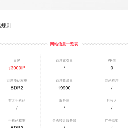
易规则
网站信息一览表
日IP
百度索引量
PR值
≤3000IP
/
0
百度预估权重
百度收录量
网站程序
BDR2
19900
/
有无手机站
服务器
月收入
/
/
/
垂直行业] 爱站权2 移动...
[垂直行业] 创易鸟交易
[垂直行业]
手机站权重
是否转让服务器
广告联盟
重:BDR2
权重:BDR0
权重:BDR0
BDR3
/
/