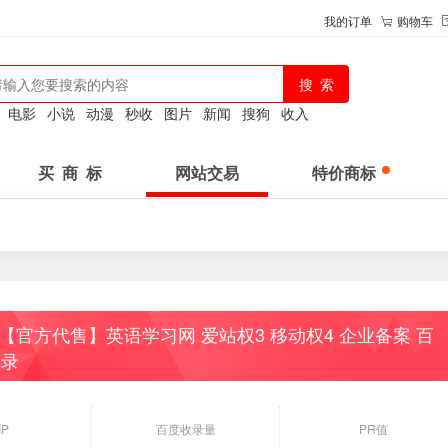
我的订单
购物车
：
电影
小说
动漫
秒收
图片
新闻
搜狗
收入
买 商 标
网站交易
特价商标
【官方代售】英语学习网 爱站权3 移动权4 企业备案 百
收录
IP
百度收录量
PR值