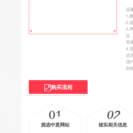
价
温
去
1
2
3
目
系
4
信
违
则
购买流程
挑选中意网站
核实相关信息